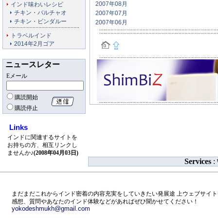
2007年08月
インド味わいレシピ
チキン・バルチャオ
2007年07月
チキン・ビンダルー
2007年06月
トラベルインド
2014年2月ゴア
ニュースレター
Eメール
購読開始
購読停止
Links
インドに関連するサイトを
お持ちの方、相互リンクし
ませんか♪
(2008年04月03日)
Services
:
まだまだこれからインド密着の内容充実をしていきたい発展途 上ウェブサイト
感想、質問やあなたのインド体験などがあればぜひ聞かせてください！
yokodeshmukh@gmail.com