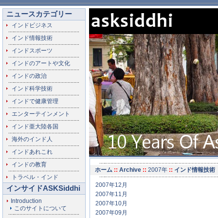
ニュースカテゴリー
インドビジネス
インド情報技術
インドスポーツ
インドのアートや文化
インドの政治
インド科学技術
インドで健康管理
エンターテインメント
インド亜大陸各国
海外のインド人
インドあれこれ
インドの教育
ホーム
::
Archive
::
2007年
::
インド情報技術
トラベル・インド
2007年12月
インサイドASKSiddhi
2007年11月
Introduction
2007年10月
このサイトについて
2007年09月