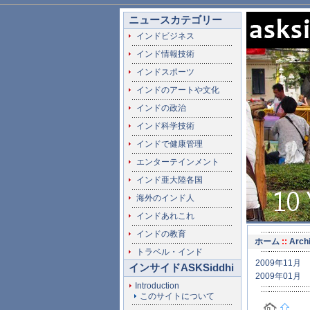
ニュースカテゴリー
インドビジネス
インド情報技術
インドスポーツ
インドのアートや文化
インドの政治
インド科学技術
インドで健康管理
エンターテインメント
インド亜大陸各国
海外のインド人
インドあれこれ
インドの教育
ホーム
::
Arch
トラベル・インド
2009年11月
インサイドASKSiddhi
2009年01月
Introduction
このサイトについて