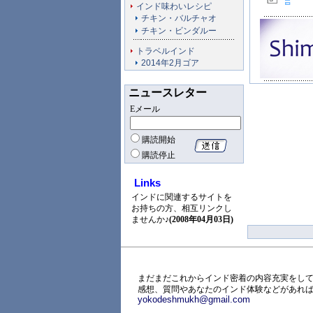
インド味わいレシピ
チキン・バルチャオ
チキン・ビンダルー
トラベルインド
2014年2月ゴア
ニュースレター
Eメール
購読開始
購読停止
Links
インドに関連するサイトを
お持ちの方、相互リンクし
ませんか♪
(2008年04月03日)
まだまだこれからインド密着の内容充実をして
感想、質問やあなたのインド体験などがあれ
yokodeshmukh@gmail.com