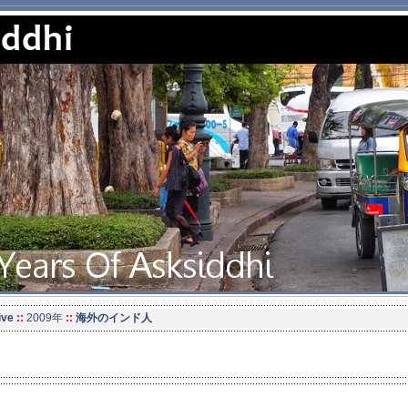
ive
::
2009年
::
海外のインド人