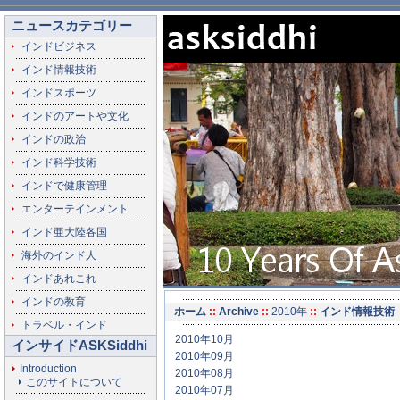
ニュースカテゴリー
インドビジネス
インド情報技術
インドスポーツ
インドのアートや文化
インドの政治
インド科学技術
インドで健康管理
エンターテインメント
インド亜大陸各国
海外のインド人
インドあれこれ
インドの教育
ホーム
::
Archive
::
2010年
::
インド情報技術
トラベル・インド
2010年10月
インサイドASKSiddhi
2010年09月
Introduction
2010年08月
このサイトについて
2010年07月