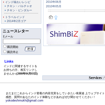
2010年06月
インド味わいレシピ
チキン・バルチャオ
2010年05月
チキン・ビンダルー
トラベルインド
2014年2月ゴア
ニュースレター
Eメール
購読開始
購読停止
Links
インドに関連するサイトを
お持ちの方、相互リンクし
ませんか♪
(2008年04月03日)
Services
:
まだまだこれからインド密着の内容充実をしていきたい発展途 上ウェブサイト
感想、質問やあなたのインド体験などがあればぜひ聞かせてください！
yokodeshmukh@gmail.com