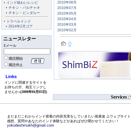
2010年08月
インド味わいレシピ
チキン・バルチャオ
2010年07月
チキン・ビンダルー
2010年05月
2010年04月
トラベルインド
2010年03月
2014年2月ゴア
2010年02月
ニュースレター
Eメール
購読開始
購読停止
Links
インドに関連するサイトを
お持ちの方、相互リンクし
ませんか♪
(2008年04月03日)
Services
:
まだまだこれからインド密着の内容充実をしていきたい発展途 上ウェブサイト
感想、質問やあなたのインド体験などがあればぜひ聞かせてください！
yokodeshmukh@gmail.com