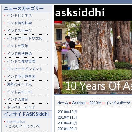
ニュースカテゴリー
インドビジネス
インド情報技術
インドスポーツ
インドのアートや文化
インドの政治
インド科学技術
インドで健康管理
エンターテインメント
インド亜大陸各国
海外のインド人
インドあれこれ
インドの教育
ホーム
::
Archive
::
2010年
::
インドスポーツ
トラベル・インド
2010年12月
インサイドASKSiddhi
2010年11月
Introduction
2010年10月
このサイトについて
2010年09月