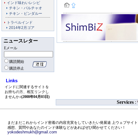
インド味わいレシピ
チキン・バルチャオ
チキン・ビンダルー
トラベルインド
2014年2月ゴア
ニュースレター
Eメール
購読開始
購読停止
Links
インドに関連するサイトを
お持ちの方、相互リンクし
ませんか♪
(2008年04月03日)
Services
:
まだまだこれからインド密着の内容充実をしていきたい発展途 上ウェブサイト
感想、質問やあなたのインド体験などがあればぜひ聞かせてください！
yokodeshmukh@gmail.com