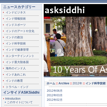
ニュースカテゴリー
インドビジネス
インド情報技術
インドスポーツ
インドのアートや文化
インドの政治
インド科学技術
インドで健康管理
エンターテインメント
インド亜大陸各国
海外のインド人
インドあれこれ
インドの教育
ホーム
::
Archive
::
2012年
::
インド科学技術
トラベル・インド
2012年06月
インサイドASKSiddhi
2012年03月
Introduction
2012年02月
このサイトについて