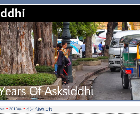
ive
::
2013年
::
インドあれこれ