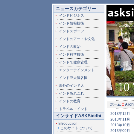
ニュースカテゴリー
インドビジネス
インド情報技術
インドスポーツ
インドのアートや文化
インドの政治
インド科学技術
インドで健康管理
エンターテインメント
インド亜大陸各国
海外のインド人
インドあれこれ
インドの教育
ホーム
::
Arch
トラベル・インド
2013年12月
インサイドASKSiddhi
2013年11月
Introduction
2013年10月
このサイトについて
2013年09月