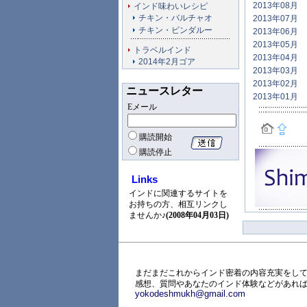
2013年08月
インド味わいレシピ
チキン・バルチャオ
2013年07月
チキン・ビンダルー
2013年06月
2013年05月
トラベルインド
2013年04月
2014年2月ゴア
2013年03月
2013年02月
ニュースレター
2013年01月
Eメール
購読開始
購読停止
Links
インドに関連するサイトを
お持ちの方、相互リンクし
ませんか♪
(2008年04月03日)
まだまだこれからインド密着の内容充実をして
感想、質問やあなたのインド体験などがあれ
yokodeshmukh@gmail.com