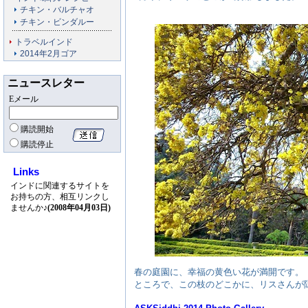
チキン・バルチャオ
チキン・ビンダルー
トラベルインド
2014年2月ゴア
ニュースレター
Eメール
購読開始
購読停止
Links
インドに関連するサイトを
お持ちの方、相互リンクし
ませんか♪
(2008年04月03日)
春の庭園に、幸福の黄色い花が満開です。
ところで、この枝のどこかに、リスさんが