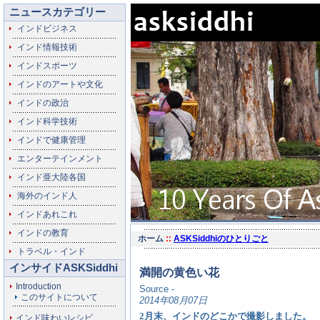
ニュースカテゴリー
インドビジネス
インド情報技術
インドスポーツ
インドのアートや文化
インドの政治
インド科学技術
インドで健康管理
エンターテインメント
インド亜大陸各国
海外のインド人
インドあれこれ
インドの教育
ホーム
::
ASKSiddhiのひとりごと
トラベル・インド
インサイドASKSiddhi
満開の黄色い花
Introduction
Source -
このサイトについて
2014年08月07日
2月末、インドのどこかで撮影しました。
インド味わいレシピ