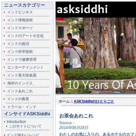
ニュースカテゴリー
インドビジネス
インド情報技術
インドスポーツ
インドのアートや文化
インドの政治
インド科学技術
インドで健康管理
エンターテインメント
インド亜大陸各国
海外のインド人
インドあれこれ
インドの教育
ホーム
::
ASKSiddhiのひとりごと
トラベル・インド
インサイドASKSiddhi
お茶会あれこれ
Introduction
Source -
このサイトについて
2014年08月18日
わたしのお気に入りの、あるホテルのカフ
インド味わいレシピ