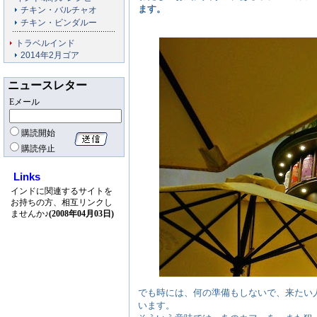
ます。
チキン・バルチャオ
チキン・ビンダルー
トラベルインド
2014年2月ゴア
ニュースレター
Eメール
購読開始
購読停止
Links
インドに関連するサイトを
お持ちの方、相互リンクし
ませんか♪
(2008年04月03日)
でも時には、何の準備もしないで、来たい
います。