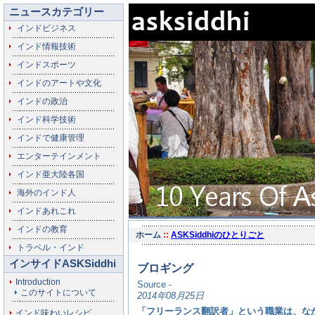
ニュースカテゴリー
インドビジネス
インド情報技術
インドスポーツ
インドのアートや文化
インドの政治
インド科学技術
インドで健康管理
エンターテインメント
インド亜大陸各国
海外のインド人
インドあれこれ
インドの教育
ホーム
::
ASKSiddhiのひとりごと
トラベル・インド
インサイドASKSiddhi
ブロギング
Introduction
Source -
このサイトについて
2014年08月25日
「フリーランス翻訳者」という職業は、な
インド味わいレシピ