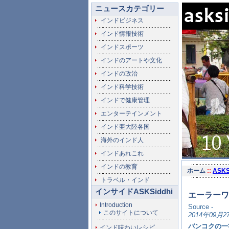
ニュースカテゴリー
インドビジネス
インド情報技術
インドスポーツ
インドのアートや文化
インドの政治
インド科学技術
インドで健康管理
エンターテインメント
インド亜大陸各国
海外のインド人
インドあれこれ
インドの教育
ホーム
::
ASK
トラベル・インド
インサイドASKSiddhi
エーラーワ
Introduction
Source -
このサイトについて
2014年09月2
バンコクの一
インド味わいレシピ