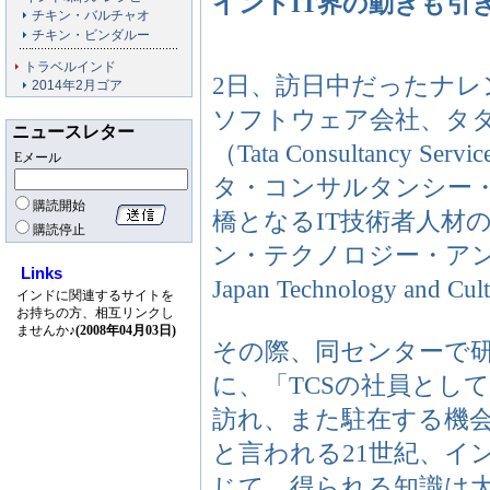
インドIT界の動きも引
チキン・バルチャオ
チキン・ビンダルー
トラベルインド
2日、訪日中だったナ
2014年2月ゴア
ソフトウェア会社、タ
ニュースレター
（Tata Consultanc
Eメール
タ・コンサルタンシー
購読開始
橋となるIT技術者人材
購読停止
ン・テクノロジー・アン
Links
Japan Technology a
インドに関連するサイトを
お持ちの方、相互リンクし
ませんか♪
(2008年04月03日)
その際、同センターで
に、「TCSの社員とし
訪れ、また駐在する機
と言われる21世紀、イ
じて、得られる知識は