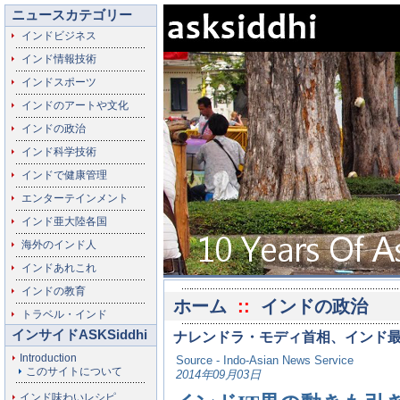
ニュースカテゴリー
インドビジネス
インド情報技術
インドスポーツ
インドのアートや文化
インドの政治
インド科学技術
インドで健康管理
エンターテインメント
インド亜大陸各国
海外のインド人
インドあれこれ
インドの教育
ホーム
::
インドの政治
トラベル・インド
インサイドASKSiddhi
ナレンドラ・モディ首相、インド最
Introduction
Source - Indo-Asian News Service
このサイトについて
2014年09月03日
インド味わいレシピ