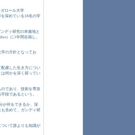
バンガロール大学
理解を深めている18名の学
てガンディ研究の本拠地と
tudies）に1年間在籍し、
大学の方針となってお
て配慮した生き方につい
とは何かを深く探ってい
ものであり、技術を専攻
の手段であるという。
自分が何をできるか、深
生も含めて、ガンディ研
について誰よりも知識が