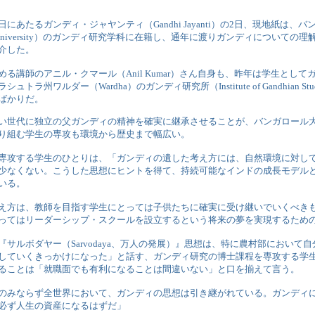
にあたるガンディ・ジャヤンティ（Gandhi Jayanti）の2日、現地紙は、
ore University）のガンディ研究学科に在籍し、通年に渡りガンディについての
介した。
める講師のアニル・クマール（Anil Kumar）さん自身も、昨年は学生とし
ュトラ州ワルダー（Wardha）のガンディ研究所（Institute of Gandhian S
ばかりだ。
い世代に独立の父ガンディの精神を確実に継承させることが、バンガロール
り組む学生の専攻も環境から歴史まで幅広い。
専攻する学生のひとりは、「ガンディの遺した考え方には、自然環境に対し
少なくない。こうした思想にヒントを得て、持続可能なインドの成長モデル
いる。
え方は、教師を目指す学生にとっては子供たちに確実に受け継いでいくべき
ってはリーダーシップ・スクールを設立するという将来の夢を実現するため
『サルボダヤー（Sarvodaya、万人の発展）』思想は、特に農村部において
していくきっかけになった」と話す、ガンディ研究の博士課程を専攻する学
ることは「就職面でも有利になることは間違いない」と口を揃えて言う。
のみならず全世界において、ガンディの思想は引き継がれている。ガンディ
必ず人生の資産になるはずだ」