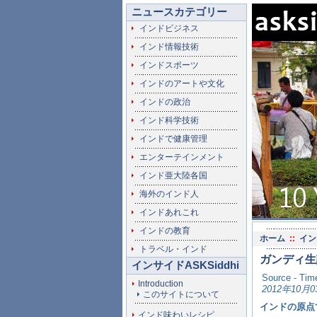
ニュースカテゴリー
インドビジネス
インド情報技術
インドスポーツ
インドのアートや文化
インドの政治
インド科学技術
インドで健康管理
エンターテインメント
インド亜大陸各国
海外のインド人
インドあれこれ
インドの教育
ホーム
::
イン
トラベル・インド
ガンディ生
インサイドASKSiddhi
Source - Time
Introduction
2012年10月0
このサイトについて
インドの原点
インド味わいレシピ