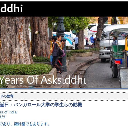
ドの教育
誕日：バンガロール大学の学生らの動機
s of India
3日
であり、羅針盤でもあります。