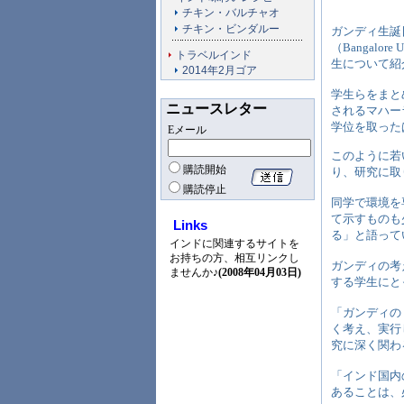
チキン・バルチャオ
チキン・ビンダルー
ガンディ生誕日
（Bangal
トラベルインド
生について紹
2014年2月ゴア
学生らをまと
ニュースレター
されるマハーラシ
学位を取った
Eメール
このように若
購読開始
り、研究に取
購読停止
同学で環境を
て示すものも
Links
る」と語って
インドに関連するサイトを
お持ちの方、相互リンクし
ガンディの考
ませんか♪
(2008年04月03日)
する学生にと
「ガンディの
く考え、実行
究に深く関わ
「インド国内
あることは、