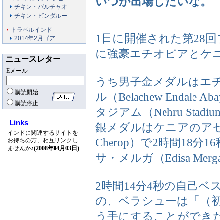
いつか出場したいな。
チキン・バルチャオ
チキン・ビンダルー
トラベルインド
1日に開催された第28
2014年2月ゴア
に強豪エチオピアとケ
ニュースレター
Eメール
うち男子金メダルはエチ
購読開始
ル（Belachew Endal
購読停止
タジアム（Nehru Sta
Links
銀メダルはケニアのアゼキ
インドに関連するサイトを
Cherop）で2時間1
お持ちの方、相互リンクし
ませんか♪
(2008年04月03日)
サ・メルガ（Edisa Mer
2時間14分4秒の自己
の、ベラシューは「（
う手にすることができ