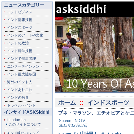
ニュースカテゴリー
インドビジネス
インド情報技術
インドスポーツ
インドのアートや文化
インドの政治
インド科学技術
インドで健康管理
エンターテインメント
インド亜大陸各国
海外のインド人
インドあれこれ
インドの教育
ホーム
::
インドスポーツ
トラベル・インド
インサイドASKSiddhi
プネ・マラソン、エチオピアとケ
Introduction
Source - NDTV
このサイトについて
2013年12月03日
インド味わいレシピ