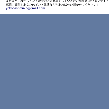
まだまだこれからインド密着の内容充実をしていきたい発展途 上ウェブサイト
感想、質問やあなたのインド体験などがあればぜひ聞かせてください！
yokodeshmukh@gmail.com