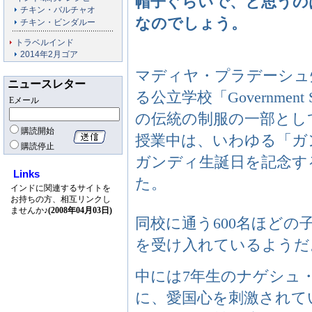
帽子ぐらいで、と思うの
チキン・バルチャオ
なのでしょう。
チキン・ビンダルー
トラベルインド
2014年2月ゴア
マディヤ・プラデーシュ
ニュースレター
る公立学校「Government S
Eメール
の伝統の制服の一部とし
購読開始
授業中は、いわゆる「ガ
購読停止
ガンディ生誕日を記念す
Links
た。
インドに関連するサイトを
お持ちの方、相互リンクし
ませんか♪
(2008年04月03日)
同校に通う600名ほど
を受け入れているようだ
中には7年生のナゲシュ・ク
に、愛国心を刺激されて