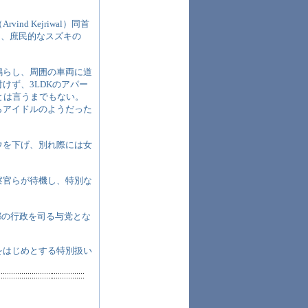
 Kejriwal）同首
」に、庶民的なスズキの
鳴らし、周囲の車両に道
けず、3LDKのアパー
とは言うまでもない。
らアイドルのようだった
ウを下げ、別れ際には女
察官らが待機し、特別な
都の行政を司る与党とな
をはじめとする特別扱い