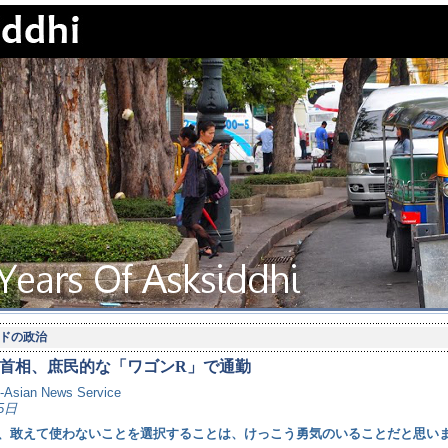
ドの政治
首相、庶民的な「ワゴンR」で通勤
o-Asian News Service
5日
、敢えて使わないことを選択することは、けっこう勇気のいることだと思い