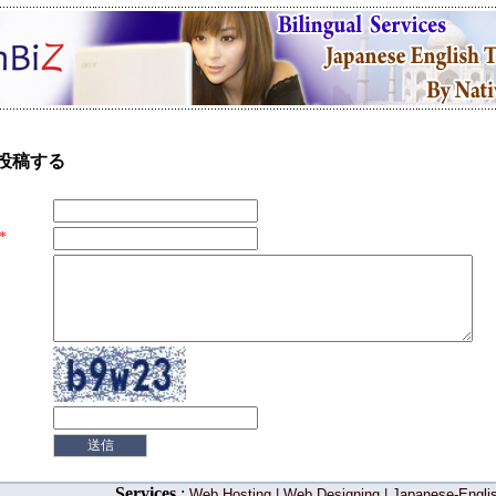
投稿する
*
Services
:
Web Hosting
|
Web Designing
|
Japanese-Englis