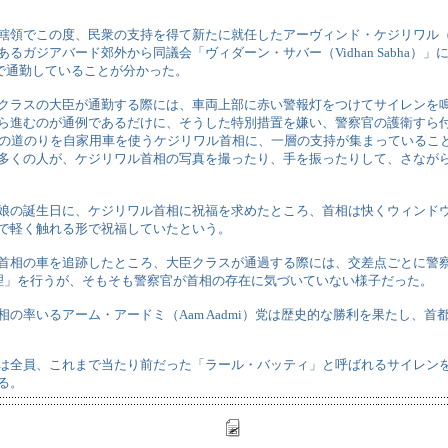
領でこの度、民衆の支持を得て新たに就任したアーヴィンド・ケジリワル（Arvind
るガジアバード郊外から同議会「ヴィダーン・サバー（Vidhan Sabha）
で通勤していることが分かった。
クラスの大臣が通勤する際には、車両上部に赤い警報灯をつけてサイレンを
ら進むのが通例であるだけに、そうした特別措置を嫌い、警察官の護衛すら付
ロの道のりを自家用車を使うケジリワル首相に、一層の支持が集まっているこ
多くの人が、ケジリワル首相の写真を撮ったり、手を振ったりして、さなが
娘の誕生日に、ケジリワル首相に祝福を求めたところ、首相は快くウィンド
で軽く触れる形で祝福していたという。
首相の車を追跡したところ、大臣クラスが通過する際には、交差点ごとに警
整理」を行うが、そもそも警察官が首相の存在に気づいていない様子だった。
相の率いるアーム・アードミ（Aam Aadmi）党は歴史的な勝利を果たし、首
は全員、これまで当たり前だった「ラール・バッティ」と呼ばれるサイレン
る。