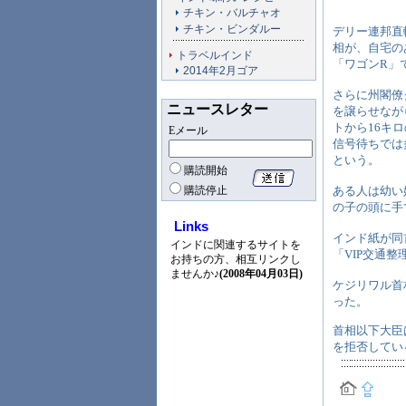
チキン・バルチャオ
チキン・ビンダルー
デリー連邦直轄
相が、自宅のあ
トラベルインド
「ワゴンR」
2014年2月ゴア
さらに州閣僚
ニュースレター
を譲らせなが
トから16キ
Eメール
信号待ちでは
という。
購読開始
購読停止
ある人は幼い
の子の頭に手
Links
インド紙が同
インドに関連するサイトを
「VIP交通
お持ちの方、相互リンクし
ませんか♪
(2008年04月03日)
ケジリワル首
った。
首相以下大臣
を拒否してい