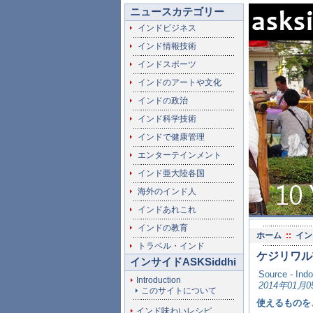
ニュースカテゴリー
インドビジネス
インド情報技術
インドスポーツ
インドのアートや文化
インドの政治
インド科学技術
インドで健康管理
エンターテインメント
インド亜大陸各国
海外のインド人
インドあれこれ
インドの教育
ホーム
::
イン
トラベル・インド
ケジリワル
インサイドASKSiddhi
Source - Ind
Introduction
2014年01月0
このサイトについて
使えるものを
インド味わいレシピ