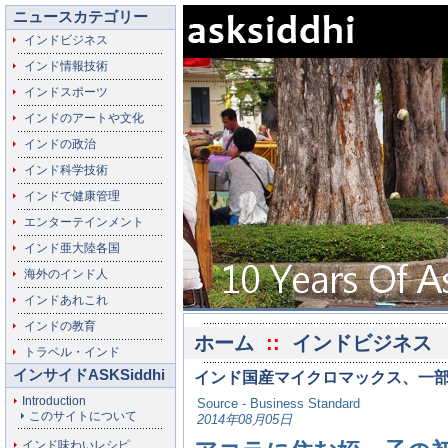
ニュースカテゴリー
インドビジネス
インド情報技術
インドスポーツ
インドのアートや文化
インドの政治
インド科学技術
インドで健康管理
エンターテインメント
インド亜大陸各国
海外のインド人
インドあれこれ
インドの教育
ホーム
::
インドビジネス
トラベル・インド
インサイドASKSiddhi
インド国産マイクロマックス、一
Introduction
Source - Business Standard
このサイトについて
2014年08月05日
インド味わいレシピ