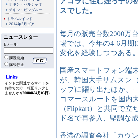
アコラに住む姪っ子の
チキン・バルチャオ
スでした。
チキン・ビンダルー
トラベルインド
2014年2月ゴア
毎月の販売台数2000
ニュースレター
場では、今年の4-6月
Eメール
変化を経験しつつある
購読開始
購読停止
国産スマートフォン端末の
Links
が、韓国大手サムスン（S
インドに関連するサイトを
ップに躍り出たほか、
お持ちの方、相互リンクし
ませんか♪
(2008年04月03日)
コマースルートを国内
（Flipkart）と共同
ド名で再参入、堅調な
香港の調査会社「カウ