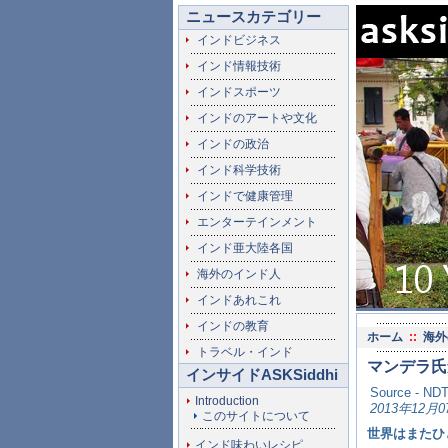
ニュースカテゴリー
インドビジネス
インド情報技術
インドスポーツ
インドのアートや文化
インドの政治
インド科学技術
インドで健康管理
エンターテインメント
インド亜大陸各国
海外のインド人
インドあれこれ
インドの教育
ホーム
::
海外
トラベル・インド
マンデラ氏
インサイドASKSiddhi
Source - ND
Introduction
2013年12月0
このサイトについて
世界はまたひ
インド味わいレシピ