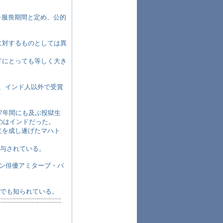
間を服喪期間と定め、公的
に対するものとしては異
ドにとっても等しく大き
章を、インド人以外で受賞
7年間にも及ぶ投獄生
のはインドだった。
立を成し遂げたマハト
」も授与されている。
ン俳優アミターブ・バ
とでも知られている。