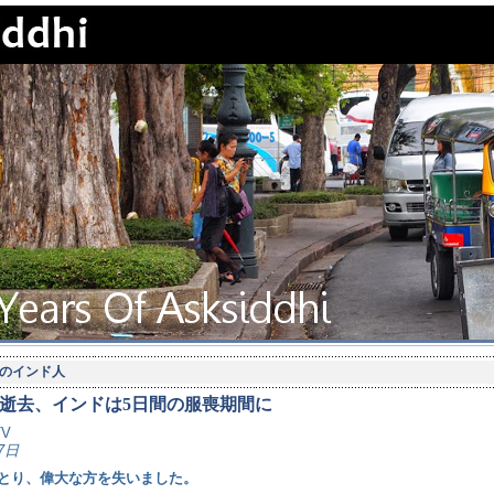
のインド人
逝去、インドは5日間の服喪期間に
TV
7日
とり、偉大な方を失いました。