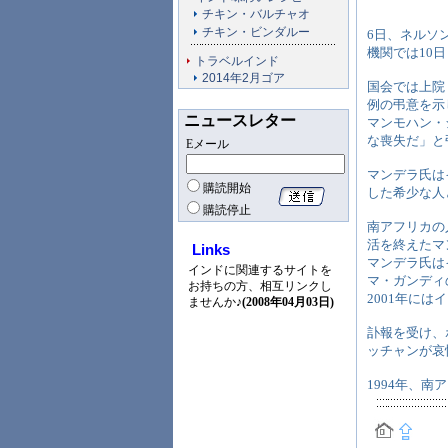
チキン・バルチャオ
チキン・ビンダルー
6日、ネルソン
機関では10
トラベルインド
2014年2月ゴア
国会では上院
例の弔意を示
ニュースレター
マンモハン・
な喪失だ」と
Eメール
マンデラ氏はイ
購読開始
した希少な人
購読停止
南アフリカの
活を終えたマ
Links
マンデラ氏は
インドに関連するサイトを
マ・ガンディ
お持ちの方、相互リンクし
2001年にはイ
ませんか♪
(2008年04月03日)
訃報を受け、
ッチャンが哀
1994年、