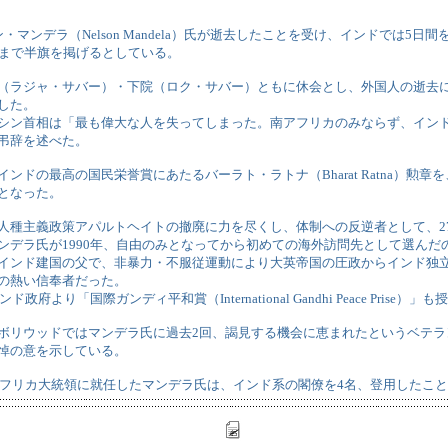
・マンデラ（Nelson Mandela）氏が逝去したことを受け、インドでは5日
日まで半旗を掲げるとしている。
（ラジャ・サバー）・下院（ロク・サバー）ともに休会とし、外国人の逝去
した。
シン首相は「最も偉大な人を失ってしまった。南アフリカのみならず、イン
弔辞を述べた。
ンドの最高の国民栄誉賞にあたるバーラト・ラトナ（Bharat Ratna）勲
となった。
人種主義政策アパルトヘイトの撤廃に力を尽くし、体制への反逆者として、2
ンデラ氏が1990年、自由のみとなってから初めての海外訪問先として選んだ
インド建国の父で、非暴力・不服従運動により大英帝国の圧政からインド独
の熱い信奉者だった。
ンド政府より「国際ガンディ平和賞（International Gandhi Peace Prise）
ボリウッドではマンデラ氏に過去2回、謁見する機会に恵まれたというベテラ
悼の意を示している。
南アフリカ大統領に就任したマンデラ氏は、インド系の閣僚を4名、登用したこ