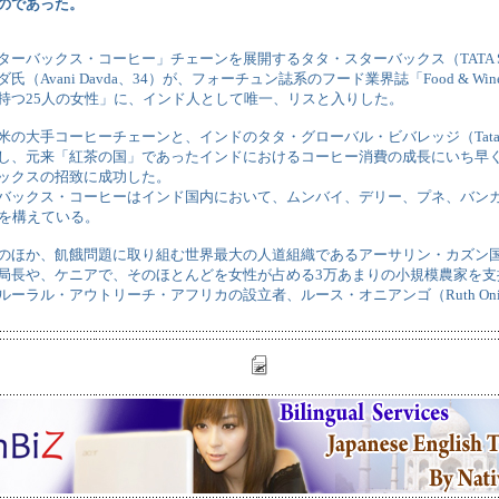
のであった。
ーバックス・コーヒー」チェーンを展開するタタ・スターバックス（TATA Star
氏（Avani Davda、34）が、フォーチュン誌系のフード業界誌「Food & W
持つ25人の女性」に、インド人として唯一、リスと入りした。
の大手コーヒーチェーンと、インドのタタ・グローバル・ビバレッジ（Tata Global
し、元来「紅茶の国」であったインドにおけるコーヒー消費の成長にいち早
ックスの招致に成功した。
バックス・コーヒーはインド国内において、ムンバイ、デリー、プネ、バン
舗を構えている。
のほか、飢餓問題に取り組む世界最大の人道組織であるアーサリン・カズン
務局長や、ケニアで、そのほとんどを女性が占める3万あまりの小規模農家を
ーラル・アウトリーチ・アフリカの設立者、ルース・オニアンゴ（Ruth Onia