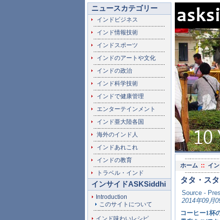
ニュースカテゴリー
インドビジネス
インド情報技術
インドスポーツ
インドのアートや文化
インドの政治
インド科学技術
インドで健康管理
エンターテインメント
インド亜大陸各国
海外のインド人
インドあれこれ
インドの教育
ホーム
::
イン
トラベル・インド
タタ・スタ
インサイドASKSiddhi
Source - Pres
Introduction
2014年09月0
このサイトについて
コーヒー1杯
インド味わいレシピ