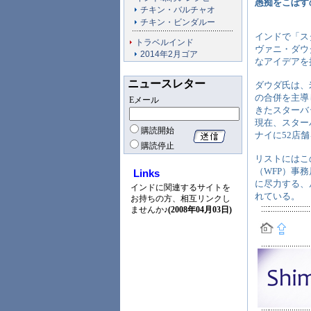
愚痴をこぼす
チキン・バルチャオ
チキン・ビンダルー
インドで「スタ
トラベルインド
ヴァニ・ダウダ
2014年2月ゴア
なアイデアを
ニュースレター
ダウダ氏は、米
の合併を主導
Eメール
きたスターバ
現在、スター
購読開始
ナイに52店
購読停止
リストにはこ
（WFP）事
Links
に尽力する、ル
インドに関連するサイトを
れている。
お持ちの方、相互リンクし
ませんか♪
(2008年04月03日)