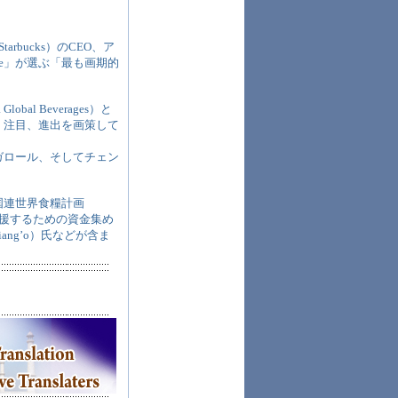
bucks）のCEO、ア
ine」が選ぶ「最も画期的
 Beverages）と
く注目、進出を画策して
ガロール、そしてチェン
国連世界食糧計画
支援するための資金集め
ng’o）氏などが含ま