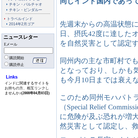
同じインド国内であっ
チキン・バルチャオ
チキン・ビンダルー
トラベルインド
先週末からの高温状態
2014年2月ゴア
日、摂氏42度に達した
ニュースレター
を自然災害として認定
Eメール
購読開始
同州内の主な市町村でも
購読停止
となっており、しかも
Links
も今月10日までは衰え
インドに関連するサイトを
お持ちの方、相互リンクし
ませんか♪
(2008年04月03日)
このため同州モハパトラ（P
（Special Relief C
に危険が及ぶ恐れが増
然災害として認定し、