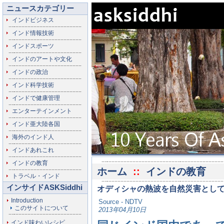
ニュースカテゴリー
インドビジネス
インド情報技術
インドスポーツ
インドのアートや文化
インドの政治
インド科学技術
インドで健康管理
エンターテインメント
インド亜大陸各国
海外のインド人
インドあれこれ
インドの教育
ホーム
::
インドの教育
トラベル・インド
インサイドASKSiddhi
オディシャの熱波を自然災害とし
Introduction
Source - NDTV
このサイトについて
2013年04月10日
インド味わいレシピ