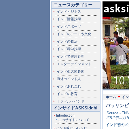
ニュースカテゴリー
インドビジネス
インド情報技術
インドスポーツ
インドのアートや文化
インドの政治
インド科学技術
インドで健康管理
エンターテインメント
インド亜大陸各国
海外のインド人
インドあれこれ
インドの教育
ホーム
::
イン
トラベル・インド
パラリンピ
インサイドASKSiddhi
Source - TN
Introduction
2012年09月1
このサイトについて
インド初のメ
インド味わいレシピ