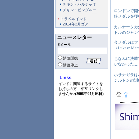
チキン・バルチャオ
チキン・ビンダルー
ロンドンで開催
銀メダルを獲
トラベルインド
2014年2月ゴア
カルナータカ
トルのジャン
ニュースレター
金メダルはフィ
Eメール
（Lukasz 
ちなみに決勝
購読開始
少なかったこ
購読停止
ホサナガラは
Links
ジルドンの訓練施
インドに関連するサイトを
お持ちの方、相互リンクし
ませんか♪
(2008年04月03日)