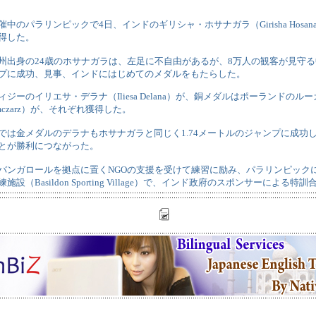
中のパラリンピックで4日、インドのギリシャ・ホサナガラ（Girisha Hosana
得した。
州出身の24歳のホサナガラは、左足に不自由があるが、8万人の観客が見守る中
プに成功、見事、インドにはじめてのメダルをもたらした。
ジーのイリエサ・デラナ（Iliesa Delana）が、銅メダルはポーランドの
Mamczarz）が、それぞれ獲得した。
では金メダルのデラナもホサナガラと同じく1.74メートルのジャンプに成功
とが勝利につながった。
バンガロールを拠点に置くNGOの支援を受けて練習に励み、パラリンピック
設（Basildon Sporting Village）で、インド政府のスポンサーによる