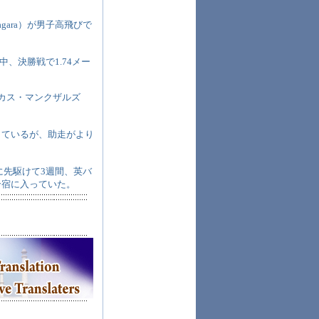
gara）が男子高飛びで
、決勝戦で1.74メー
ルーカス・マンクザルズ
しているが、助走がより
に先駆けて3週間、英バ
特訓合宿に入っていた。