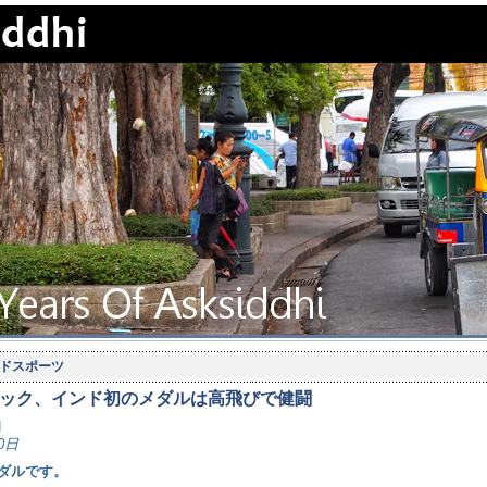
ドスポーツ
ック、インド初のメダルは高飛びで健闘
N
0日
ダルです。