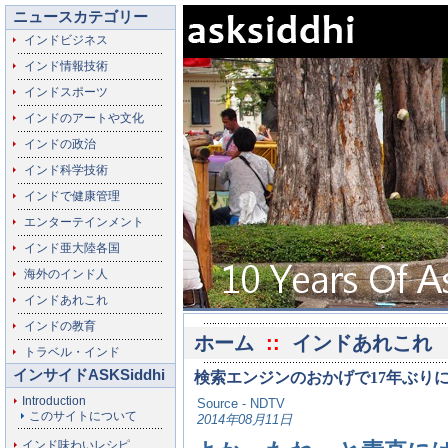
ニュースカテゴリー
インドビジネス
インド情報技術
インドスポーツ
インドのアートや文化
インドの政治
インド科学技術
インドで健康管理
エンターテインメント
インド亜大陸各国
海外のインド人
インドあれこれ
インドの教育
ホーム
::
インドあれこれ
トラベル・インド
インサイドASKSiddhi
検索エンジンのおかげで17年ぶり
Introduction
Source - NDTV
このサイトについて
2014年08月11日
インド味わいレシピ