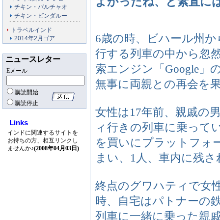
よかったね、と素直に
チキン・バルチャオ
チキン・ビンダルー
トラベルインド
6歳の時、ビハール州
2014年2月ゴア
行する列車の中から忽
ニュースレター
索エンジン「Google
Eメール
無事に両親との再会を
購読開始
購読停止
女性は17年前、親戚の
Links
ィ行きの列車に乗って
インドに関連するサイトを
を買いにプラットフォ
お持ちの方、相互リンクし
ませんか♪
(2008年04月03日)
まい、1人、車内に残さ
終点のグワハティで女
時、自宅はパトナーの
列車に一緒に乗った親