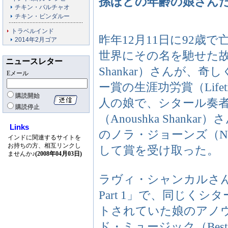
孫ほどの年齢の娘さん
チキン・バルチャオ
チキン・ビンダルー
トラベルインド
昨年12月11日に92
2014年2月ゴア
世界にその名を馳せた故ラヴ
ニュースレター
Shankar）さんが、奇
Eメール
ー賞の生涯功労賞（Lifeti
購読開始
人の娘で、シタール奏
購読停止
（Anoushka Shan
Links
のノラ・ジョーンズ（Nor
インドに関連するサイトを
お持ちの方、相互リンクし
して賞を受け取った。
ませんか♪
(2008年04月03日)
ラヴィ・シャンカルさんはアルバ
Part 1」で、同じくシタ
トされていた娘のアノ
ド・ミュージック（Best W