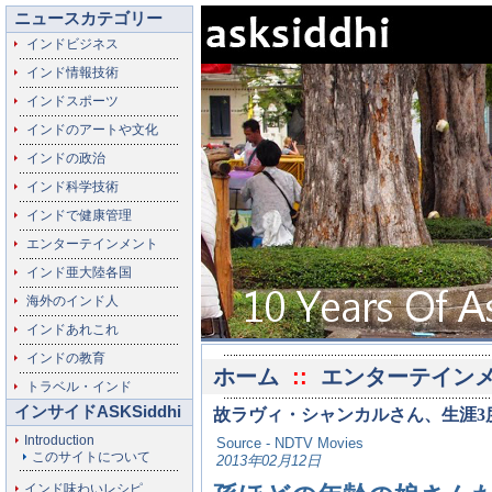
ニュースカテゴリー
インドビジネス
インド情報技術
インドスポーツ
インドのアートや文化
インドの政治
インド科学技術
インドで健康管理
エンターテインメント
インド亜大陸各国
海外のインド人
インドあれこれ
インドの教育
ホーム
::
エンターテイン
トラベル・インド
インサイドASKSiddhi
故ラヴィ・シャンカルさん、生涯3
Introduction
Source - NDTV Movies
このサイトについて
2013年02月12日
インド味わいレシピ