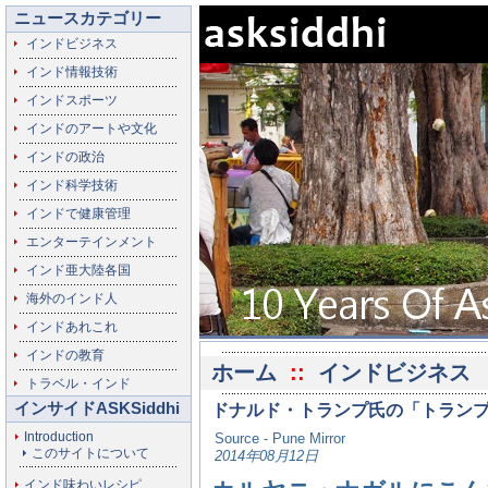
ニュースカテゴリー
インドビジネス
インド情報技術
インドスポーツ
インドのアートや文化
インドの政治
インド科学技術
インドで健康管理
エンターテインメント
インド亜大陸各国
海外のインド人
インドあれこれ
インドの教育
ホーム
::
インドビジネス
トラベル・インド
インサイドASKSiddhi
ドナルド・トランプ氏の「トラン
Introduction
Source - Pune Mirror
このサイトについて
2014年08月12日
インド味わいレシピ