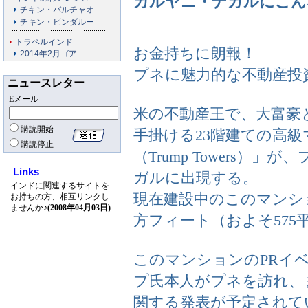
カルヤニ・ナガルにこん
チキン・バルチャオ
チキン・ビンダルー
トラベルインド
お金持ちに朗報！
2014年2月ゴア
プネに魅力的な不動産投
ニュースレター
Eメール
米の不動産王で、大富豪
購読開始
手掛ける23階建ての高
購読停止
（Trump Towers
Links
ガルに出現する。
インドに関連するサイトを
現在建設中のこのマンショ
お持ちの方、相互リンクし
ませんか♪
(2008年04月03日)
方フィート（およそ575
このマンションのPRイ
プ氏本人がプネを訪れ、
関する発表が予定されて