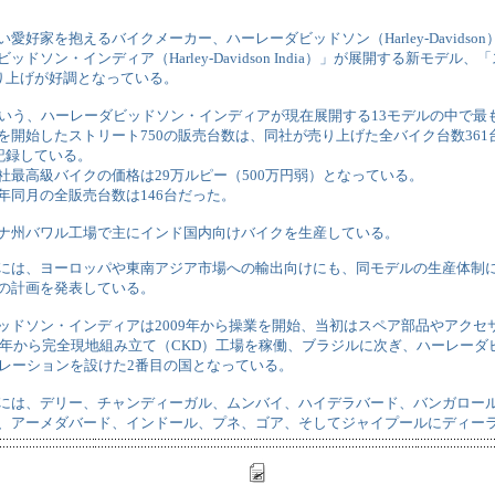
愛好家を抱えるバイクメーカー、ハーレーダビッドソン（Harley-Davidso
ドソン・インディア（Harley-Davidson India）」が展開する新モデル、「スト
売り上げが好調となっている。
という、ハーレーダビッドソン・インディアが現在展開する13モデルの中で最
を開始したストリート750の販売台数は、同社が売り上げた全バイク台数361
を記録している。
社最高級バイクの価格は29万ルピー（500万円弱）となっている。
年同月の全販売台数は146台だった。
ナ州バワル工場で主にインド国内向けバイクを生産している。
には、ヨーロッパや東南アジア市場への輸出向けにも、同モデルの生産体制
の計画を発表している。
ッドソン・インディアは2009年から操業を開始、当初はスペア部品やアクセ
11年から完全現地組み立て（CKD）工場を稼働、ブラジルに次ぎ、ハーレー
ペレーションを設けた2番目の国となっている。
には、デリー、チャンディーガル、ムンバイ、ハイデラバード、バンガロー
、アーメダバード、インドール、プネ、ゴア、そしてジャイプールにディー