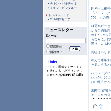
チキン・バルチャオ
チキン・ビンダルー
世界中に根強い
「ハーレーダビッ
トラベルインド
750）」の
2014年2月ゴア
41万ルピー
ニュースレター
から予約販売
める210台
Eメール
ちなみに、同
同社による昨
購読開始
購読停止
同社はハリヤ
加えて昨年末
Links
を拡大すると
インドに関連するサイトを
お持ちの方、相互リンクし
ハーレーダビ
ませんか♪
(2008年04月03日)
いたが、20
CKD組立オ
国内市場向け
チ、コルカタ