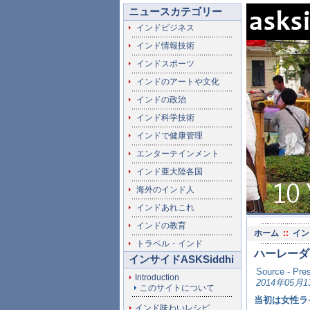
ニュースカテゴリー
インドビジネス
インド情報技術
インドスポーツ
インドのアートや文化
インドの政治
インド科学技術
インドで健康管理
エンターテインメント
インド亜大陸各国
海外のインド人
インドあれこれ
インドの教育
ホーム
::
イン
トラベル・インド
ハーレーダ
インサイドASKSiddhi
Source - Pres
Introduction
2014年05月1
このサイトについて
当初は女性ラ
インド味わいレシピ