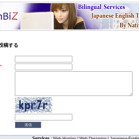
投稿する
*
Services
:
Web Hosting
|
Web Designing
|
Japanese-Englis