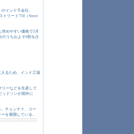
n）のインド子会社、
リート750（Street
も求めやすい価格で3月
台のうちおよそ6割を占
に入るため、インド工場
サリーなどを生産して
ダビッドソンが国外に
ル、チェンナイ、コー
ラーを展開している。