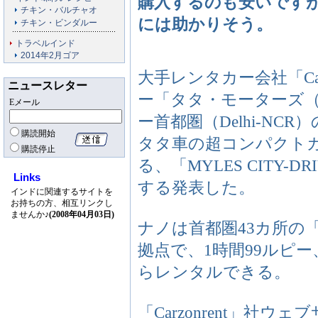
購入するのも安いです
チキン・バルチャオ
には助かりそう。
チキン・ビンダルー
トラベルインド
2014年2月ゴア
大手レンタカー会社「Carzo
ニュースレター
ー「タタ・モーターズ（Ta
Eメール
ー首都圏（Delhi-NC
購読開始
タタ車の超コンパクトカ
購読停止
る、「MYLES CITY
Links
する発表した。
インドに関連するサイトを
お持ちの方、相互リンクし
ませんか♪
(2008年04月03日)
ナノは首都圏43カ所の「Ta
拠点で、1時間99ルピー、
らレンタルできる。
「Carzonrent」社ウェブサイト