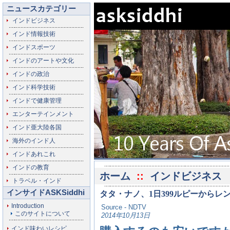
ニュースカテゴリー
インドビジネス
インド情報技術
インドスポーツ
インドのアートや文化
インドの政治
インド科学技術
インドで健康管理
エンターテインメント
インド亜大陸各国
海外のインド人
インドあれこれ
インドの教育
ホーム
::
インドビジネス
トラベル・インド
インサイドASKSiddhi
タタ・ナノ、1日399ルピーからレ
Introduction
Source - NDTV
このサイトについて
2014年10月13日
インド味わいレシピ