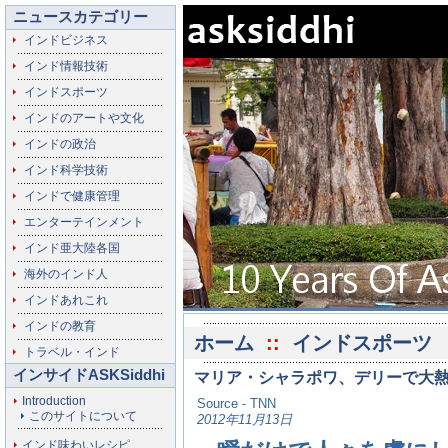
ニュースカテゴリー
インドビジネス
インド情報技術
インドスポーツ
インドのアートや文化
インドの政治
インド科学技術
インドで健康管理
エンターテインメント
インド亜大陸各国
海外のインド人
インドあれこれ
インドの教育
ホーム
::
インドスポーツ
トラベル・インド
インサイドASKSiddhi
マリア・シャラポワ、デリーで大
Introduction
Source - TNN
このサイトについて
2012年11月13日
インド味わいレシピ