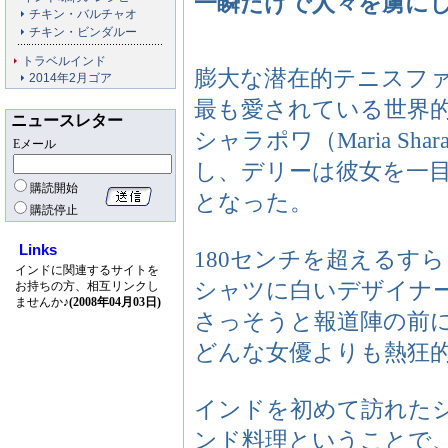
一瞬だけで人々を虜に
チキン・バルチャオ
チキン・ビンダルー
トラベルインド
膨大な潜在的テニスフ
2014年2月ゴア
最も愛されている世界的
ニュースレター
シャラポワ（Maria Sh
Eメール
し、デリーは彼女を一
購読開始
となった。
購読停止
Links
180センチを超えるす
インドに関連するサイトを
シャツに白いデザイナ
お持ちの方、相互リンクし
ませんか♪
(2008年04月03日)
さっそうと報道陣の前
どんな女優よりも熱狂
インドを初めて訪れた
ンド料理ということで