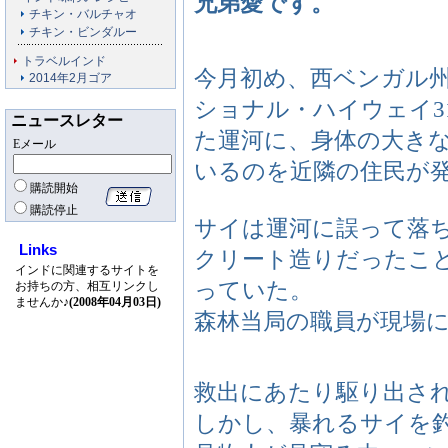
兄弟愛です。
チキン・バルチャオ
チキン・ビンダルー
トラベルインド
今月初め、西ベンガル
2014年2月ゴア
ショナル・ハイウェイ3
ニュースレター
た運河に、身体の大き
Eメール
いるのを近隣の住民が
購読開始
購読停止
サイは運河に誤って落
Links
クリート造りだったこ
インドに関連するサイトを
っていた。
お持ちの方、相互リンクし
ませんか♪
(2008年04月03日)
森林当局の職員が現場
救出にあたり駆り出さ
しかし、暴れるサイを