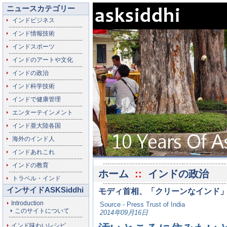
ニュースカテゴリー
インドビジネス
インド情報技術
インドスポーツ
インドのアートや文化
インドの政治
インド科学技術
インドで健康管理
エンターテインメント
インド亜大陸各国
海外のインド人
インドあれこれ
インドの教育
ホーム
::
インドの政治
トラベル・インド
インサイドASKSiddhi
モディ首相、「クリーンなインド
Introduction
Source - Press Trust of India
このサイトについて
2014年09月16日
インド味わいレシピ