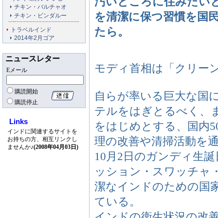
汚いところに住みたい
チキン・バルチャオ
を清潔に保つ習慣を国
チキン・ビンダルー
たら。
トラベルインド
2014年2月ゴア
ニュースレター
モディ首相は「クリー
Eメール
購読開始
自らが率いる巨大な国
購読停止
テルをはぎとるべく、ま
Links
をはじめとする、国内5
インドに関連するサイトを
理の改善や清掃活動を
お持ちの方、相互リンクし
ませんか♪
(2008年04月03日)
10月2日のガンディ生
ッション・スワッチャ・バーラト
潔なインドのための国
ている。
インドの衛生状況の改