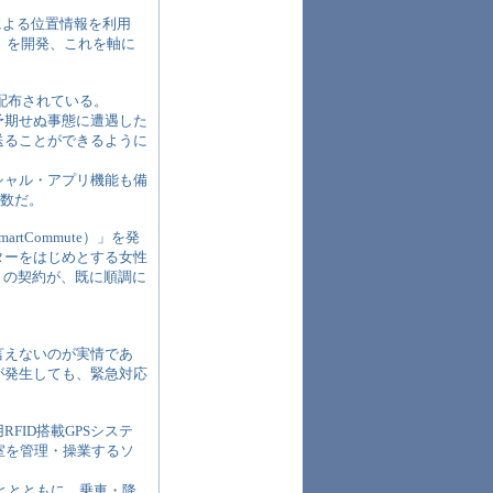
による位置情報を利用
」を開発、これを軸に
配布されている。
予期せぬ事態に遭遇した
送ることができるように
シャル・アプリ機能も備
知数だ。
Commute）」を発
ターをはじめとする女性
との契約が、既に順調に
言えないのが実情であ
が発生しても、緊急対応
ID搭載GPSシステ
室を管理・操業するソ
るととともに、乗車・降