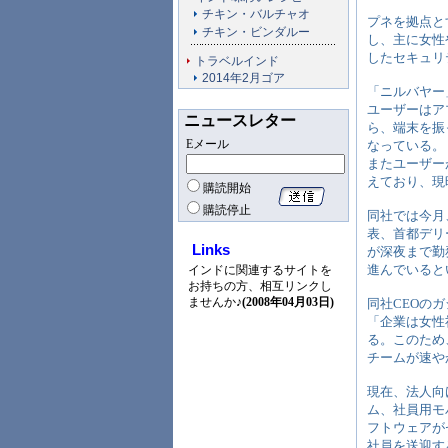
チキン・バルチャオ
プネを拠点と
チキン・ビンダルー
し、主に女性
したセキュリ
トラベルインド
2014年2月ゴア
「ニルバヤー
ユーザーはア
ニュースレター
ら、端末を振
Eメール
なっている。
またユーザー
えており、現
購読開始
購読停止
同社では今月
表、首都デリ
Links
が深夜まで勤
進んでいると
インドに関連するサイトを
お持ちの方、相互リンクし
ませんか♪
(2008年04月03日)
同社CEOのガ
「企業は女性
る。このため
チームが速や
現在、法人向
ム、社員用モ
フトウェアが
社員を送迎す