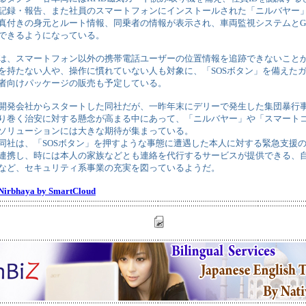
記録・報告、また社員のスマートフォンにインストールされた「ニルバヤー
真付きの身元とルート情報、同乗者の情報が表示され、車両監視システムとG
できるようになっている。
は、スマートフォン以外の携帯電話ユーザーの位置情報を追跡できないことから
を持たない人や、操作に慣れていない人も対象に、「SOSボタン」を備えた
者向けパッケージの販売も予定している。
開発会社からスタートした同社だが、一昨年末にデリーで発生した集団暴行
り巻く治安に対する懸念が高まる中にあって、「ニルバヤー」や「スマート
ソリューションには大きな期待が集まっている。
同社は、「SOSボタン」を押すような事態に遭遇した本人に対する緊急支援
連携し、時には本人の家族などとも連絡を代行するサービスが提供できる、
など、セキュリティ系事業の充実を図っているようだ。
Nirbhaya by SmartCloud