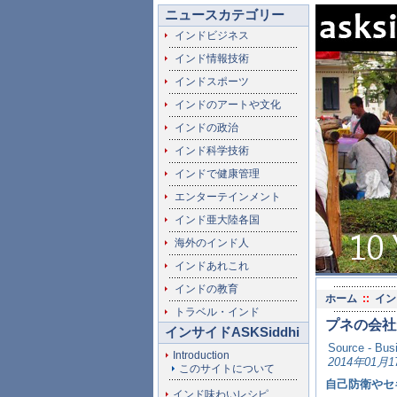
ニュースカテゴリー
インドビジネス
インド情報技術
インドスポーツ
インドのアートや文化
インドの政治
インド科学技術
インドで健康管理
エンターテインメント
インド亜大陸各国
海外のインド人
インドあれこれ
インドの教育
ホーム
::
イン
トラベル・インド
プネの会社
インサイドASKSiddhi
Source - Bus
Introduction
2014年01月1
このサイトについて
自己防衛やセ
インド味わいレシピ