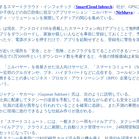
するスマートクラウド・インフォテック（
SmartCloud Infotech
）社が、GPS
や子供などの自己防衛に役立つアプリケーション「ニルバヤー（
Nirbhaya
）
ティ・ソリューションを展開してメディアの関心を集めている。
」は現在、アンドロイドOSを搭載したスマートフォン向けアプリとして無料
プリをダウンロードし、家族や親しい人などを事前に登録しておくことで、
ったり、電源ボタンを押すだけで、アプリを起動せずとも、登録先に警告を
が赴いた場所を「安全」とか「危険」とかフラグを立てることのできるソー
時点で1万5000件というダウンロード数を考慮すると、今後の情報価値は未
、「ニルバヤー」を発展させた法人向けサービス、「スマートコミュート（Smart
ー近郊のグルガオンや、プネ、ハイダラバードなどに点在する、コールセン
務することの多いビジネス・プロセス・アウトソーシング（BPO）企業など
いう。
ジャナン・サカーレ（Gajanan Sakhare）氏は、次のように説明している。
社員に配慮してタクシーの送迎を手配しても、残念ながら必ずしも安全とは
、社員の送迎が異常なく行われていることを確実に追跡し、また不測の事態
かに現場に急行できるような仕組み作りが急がれる」
け「スマートコミュート」には、一般タクシー用モバイルアプリ、タクシー用RF
バイルアプリ、クラウド上に展開した自動リスク管理サーバー、24時間管制
セットになっている。
るタクシー各車両にはRFID磁気カード読み取り機を備え、社員IDを認識す