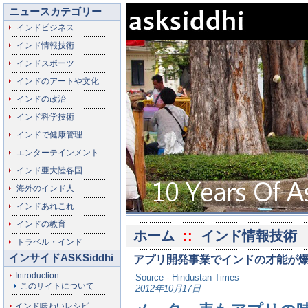
ニュースカテゴリー
インドビジネス
インド情報技術
インドスポーツ
インドのアートや文化
インドの政治
インド科学技術
インドで健康管理
エンターテインメント
インド亜大陸各国
海外のインド人
インドあれこれ
インドの教育
ホーム
::
インド情報技術
トラベル・インド
インサイドASKSiddhi
アプリ開発事業でインドの才能が
Introduction
Source - Hindustan Times
このサイトについて
2012年10月17日
インド味わいレシピ