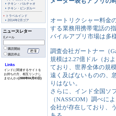
メーター表もアプリの
チキン・バルチャオ
チキン・ビンダルー
トラベルインド
オートリクシャー料金
2014年2月ゴア
する業務用携帯電話の
ニュースレター
バイルアプリ市場は多
Eメール
購読開始
調査会社ガートナー（Gar
購読停止
規模は2.27億ドル（お
Links
ており、世界全体の規模
インドに関連するサイトを
遠く及ばないものの、
お持ちの方、相互リンクし
ませんか♪
(2008年04月03日)
りはない。
さらに、インド全国ソ
（NASSCOM）調べに
会社が存在しており、う
ある。