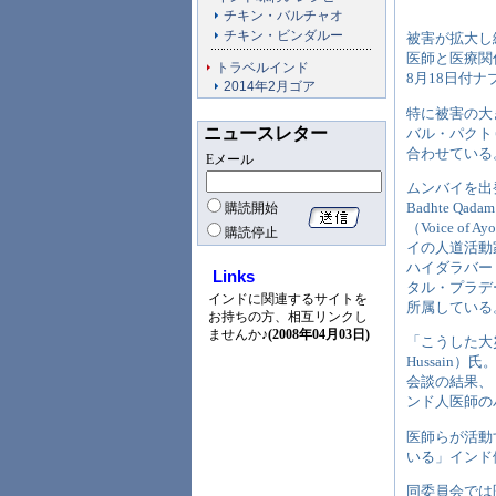
チキン・バルチャオ
チキン・ビンダルー
被害が拡大し
医師と医療関
トラベルインド
8月18日付
2014年2月ゴア
特に被害の大
ニュースレター
バル・パクトゥ
合わせている
Eメール
ムンバイを出発
Badhte
購読開始
（Voice of 
購読停止
イの人道活動
ハイダラバー
Links
タル・プラデ
インドに関連するサイトを
所属している
お持ちの方、相互リンクし
ませんか♪
(2008年04月03日)
「こうした大
Hussain）氏
会談の結果、「パ
ンド人医師の
医師らが活動
いる」インド
同委員会では