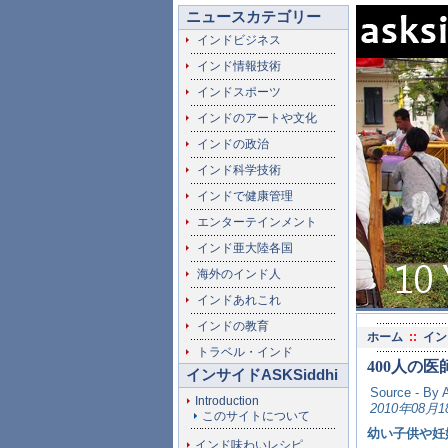
ニュースカテゴリー
インドビジネス
インド情報技術
インドスポーツ
インドのアートや文化
インドの政治
インド科学技術
インドで健康管理
エンターテインメント
インド亜大陸各国
海外のインド人
インドあれこれ
インドの教育
ホーム
::
イン
トラベル・インド
400人の
インサイドASKSiddhi
Source - By 
Introduction
2010年08月1
このサイトについて
幼い子供や妊
インド味わいレシピ