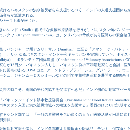
続けるパキスタンの洪水被災者らを支援するべく、インドの人道支援団体らか
係者らが派遣される。
ナブバーラト紙が報じた。
きいシンド（Sindh）郡で主な救援医療活動を行うが、パキスタン領パンジャーブ
ンクワ（Khyber Pakhtunkhwa）は、タリバンの脅威があり医師らの安
。
しパンジャーブ州アムリトサル（Amritsar）に至る「アマン・ケ・バドテ・カダ
 Qadam）」、いわゆるパキスタン・インド平和キャラバンを実施していた、ボイ
Ayodhiya）、ボランティア団体連盟（Confederation of Voluntary Associati
家らが15日夕、パキスタン入りし、パキスタン側の平和活動家らと会談、医
ドに拠点のあるCOVAには、アーンドラ・プラデーシュ、グジャラート、ウ
ーシュ、ジャンムー＆カシミールなどの州で平和推進活動を展開する800余
。
災害の時こそ、両国の平和的協力を促進すべきだ」インド側の活動家マゼール・フ
。
キスタン・インド洪水救援委員会（Pak-India Joint Flood Relief Comm
パキスタン入国と洪水被災地域への輸送を支援する」委員のひとりは説明す
するシンド郡では、「一般の避難民を含め多くの人々が医療活動が円滑に進
側委員。
医療活動支援の傍ら、インド各都市より義援金や医薬品、テント、保存食な