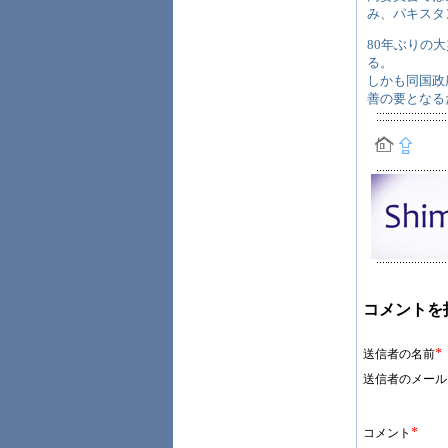
み、パキスタン労
80年ぶりの
る。
しかも同国政
善の要となる
コメントを
*
送信者の名前
送信者のメール
*
コメント