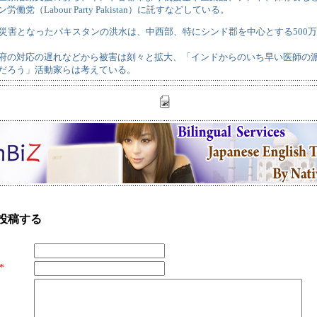
働党（Labour Party Pakistan）に託すなどしている。
大災害となったパキスタンの洪水は、中西部、特にシンド郡を中心とする500
府の対応の遅れなどから被害は刻々と拡大、「インドからのいち早い医師の
だろう」活動家らは考えている。
投稿する
*