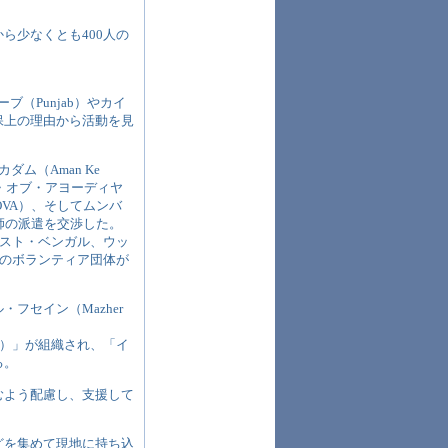
ら少なくとも400人の
（Punjab）やカイ
全確保上の理由から活動を見
ム（Aman Ke
ス・オブ・アヨーディヤ
ons：COVA）、そしてムンバ
師の派遣を交渉した。
ェスト・ベンガル、ウッ
りのボランティア団体が
セイン（Mazher
ittee）」が組織され、「イ
る。
むよう配慮し、支援して
どを集めて現地に持ち込