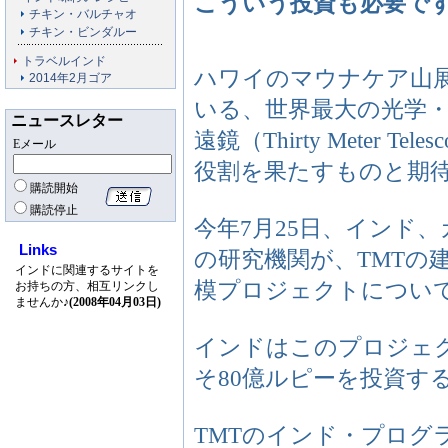
こういう投資も必要で
チキン・バルチャオ
チキン・ビンダルー
トラベルインド
ハワイのマウナケア山展
2014年2月ゴア
いる、世界最大の光学・
ニュースレター
遠鏡（Thirty Meter 
Eメール
役割を果たすものと期
購読開始
購読停止
今年7月25日、インド
Links
の研究機関が、TMTの
インドに関連するサイトを
模プロジェクトについ
お持ちの方、相互リンクし
ませんか♪
(2008年04月03日)
インドはこのプロジェク
そ80億ルピーを投資す
TMTのインド・プログ