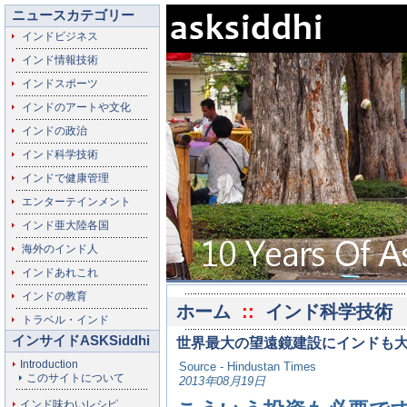
ニュースカテゴリー
インドビジネス
インド情報技術
インドスポーツ
インドのアートや文化
インドの政治
インド科学技術
インドで健康管理
エンターテインメント
インド亜大陸各国
海外のインド人
インドあれこれ
インドの教育
ホーム
::
インド科学技術
トラベル・インド
インサイドASKSiddhi
世界最大の望遠鏡建設にインドも
Introduction
Source - Hindustan Times
このサイトについて
2013年08月19日
インド味わいレシピ