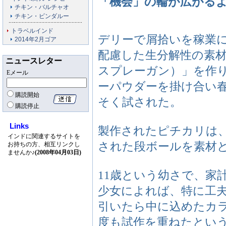
「機会」の輪が広がる
チキン・バルチャオ
チキン・ビンダルー
トラベルインド
デリーで屑拾いを稼業
2014年2月ゴア
配慮した生分解性の素材の
ニュースレター
スプレーガン）」を作
Eメール
ーパウダーを掛け合い
購読開始
そく試された。
購読停止
Links
製作されたピチカリは
インドに関連するサイトを
された段ボールを素材
お持ちの方、相互リンクし
ませんか♪
(2008年04月03日)
11歳という幼さで、家
少女によれば、特に工
引いたら中に込めたカ
度も試作を重ねたとい