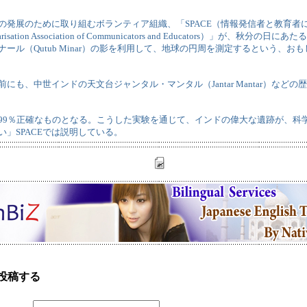
の発展のために取り組むボランティア組織、「SPACE（情報発信者と教育者
pularisation Association of Communicators and Educators）」が、秋分
ナール（Qutub Minar）の影を利用して、地球の円周を測定するという、お
以前にも、中世インドの天文台ジャンタル・マンタル（Jantar Mantar）など
99％正確なものとなる。こうした実験を通じて、インドの偉大な遺跡が、科
い」SPACEでは説明している。
投稿する