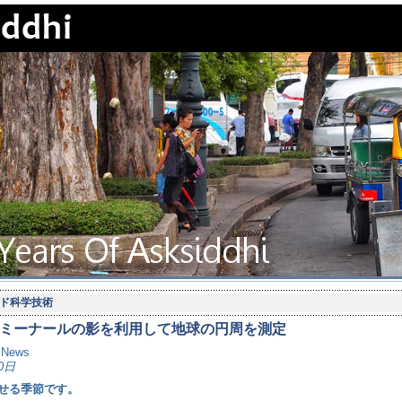
ド科学技術
ミーナールの影を利用して地球の円周を測定
e News
0日
せる季節です。