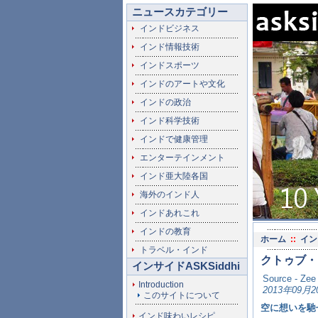
ニュースカテゴリー
インドビジネス
インド情報技術
インドスポーツ
インドのアートや文化
インドの政治
インド科学技術
インドで健康管理
エンターテインメント
インド亜大陸各国
海外のインド人
インドあれこれ
インドの教育
ホーム
::
イン
トラベル・インド
クトゥブ・
インサイドASKSiddhi
Source - Ze
Introduction
2013年09月2
このサイトについて
空に想いを馳
インド味わいレシピ