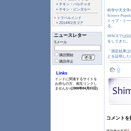
チキン・バルチャオ
チキン・ビンダルー
科学や天文学
Science Po
トラベルインド
トゥブ・ミー
2014年2月ゴア
る。
ニュースレター
SPACEでは
をしてきた。
Eメール
「測定結果は
購読開始
とを証明した
購読停止
Links
インドに関連するサイトを
お持ちの方、相互リンクし
ませんか♪
(2008年04月03日)
コメントを
*