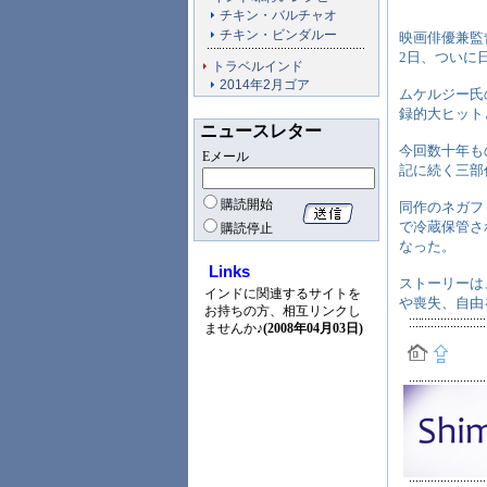
チキン・バルチャオ
チキン・ビンダルー
映画俳優兼監督
2日、ついに
トラベルインド
2014年2月ゴア
ムケルジー氏の「L
録的大ヒット
ニュースレター
今回数十年もの
Eメール
記に続く三部
購読開始
同作のネガフ
で冷蔵保管さ
購読停止
なった。
Links
ストーリーは
インドに関連するサイトを
や喪失、自由
お持ちの方、相互リンクし
ませんか♪
(2008年04月03日)