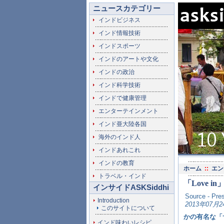
ニュースカテゴリー
インドビジネス
インド情報技術
インドスポーツ
インドのアートや文化
インドの政治
インド科学技術
インドで健康管理
エンターテインメント
インド亜大陸各国
海外のインド人
インドあれこれ
インドの教育
ホーム
::
エン
トラベル・インド
「Love
インサイドASKSiddhi
Source - Pres
Introduction
2013年07月2
このサイトについて
かの有名な「
インド味わいレシピ