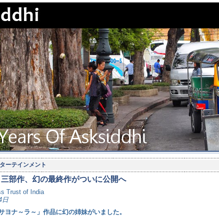
ターテインメント
 in」三部作、幻の最終作がついに公開へ
s Trust of India
4日
サヨナ～ラ～」作品に幻の姉妹がいました。