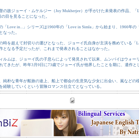
の故ジョーイ・ムケルジー（Joy Mukherjee）が手がけた未発表の作品、「Love 
日の目を見ることになった。
ove in...」シリーズは1960年の「Love in Simla」から始まり、1966年の「L
となった。
時を超えて封切りの運びとなった、ジョーイ氏自身が主演を務めている「Love i
作となる予定だったが、これまで発表されることはなかった。
ィルムは、ジョーイ氏の子息らによって発見されて以来、ムンバイはウォーリ（
れてきたが、昨年3月9日に73歳でジョーイ氏が他界したことを期に、遺作と
、純朴な青年が船旅の途上、船上で都会の生意気な少女に出会い、嵐などの
を経験していくという冒険ロマンス仕立てとなっている。