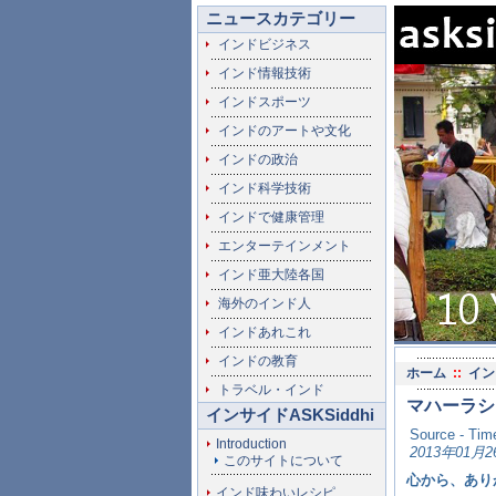
ニュースカテゴリー
インドビジネス
インド情報技術
インドスポーツ
インドのアートや文化
インドの政治
インド科学技術
インドで健康管理
エンターテインメント
インド亜大陸各国
海外のインド人
インドあれこれ
インドの教育
ホーム
::
イン
トラベル・インド
マハーラシ
インサイドASKSiddhi
Source - Time
Introduction
2013年01月2
このサイトについて
心から、あり
インド味わいレシピ