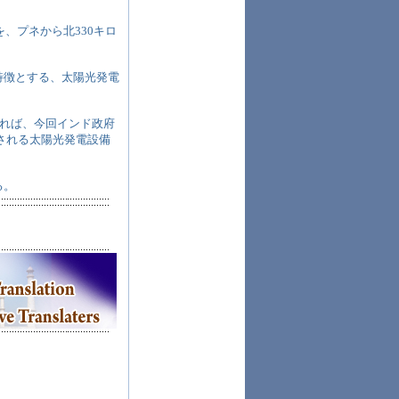
、プネから北330キロ
特徴とする、太陽光発電
によれば、今回インド政府
置される太陽光発電設備
る。