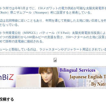
トラ州では今年3月までに、150メガワットの電力供給が可能な太陽光発電所を
hule）県ニザムプール（Nizampur）村に設置すると発表している。
辺は北回帰線に近いこともあり、年間を通じて乾燥した土地に強い日差しを
となっている。
ラ州発電公社（MSPGCL）パティール（V S Patil）太陽光発電担当役員
イツの投資銀行から160億ルピーの支援を受け、350ヘクタールの土地に設
めて国有の送電線に接続される。
ューレと類似しているのは、ラジャスターンやグジャラート周辺とされてい
投稿する