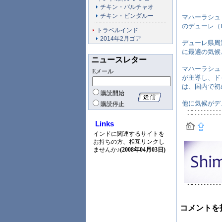
チキン・バルチャオ
チキン・ビンダルー
マハーラシュ
のデューレ（D
トラベルインド
2014年2月ゴア
デューレ県周
に最適の気候
ニュースレター
マハーラシュト
Eメール
が主導し、ド
は、国内で初
購読開始
他に気候がデ
購読停止
Links
インドに関連するサイトを
お持ちの方、相互リンクし
ませんか♪
(2008年04月03日)
コメントを