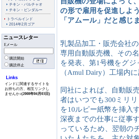
自販機の登場によって
チキン・バルチャオ
の形で雇用を促進しよ
チキン・ビンダルー
「アムール」だと感じ
トラベルインド
2014年2月ゴア
ニュースレター
乳製品加工・販売会社の
Eメール
専用自動販売機、その名も「
購読開始
を発表、第1号機をグ
購読停止
（Amul Dairy）工場
Links
インドに関連するサイトを
同社によれば、自動販売
お持ちの方、相互リンクし
ませんか♪
(2008年04月03日)
者はいつでも300ミリ
を10ルピー紙幣を挿入
深夜までの仕事に従事
っているため、翌朝の
いた人たちを、主な対