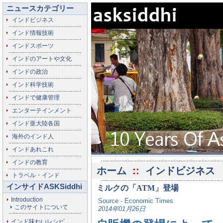
ニュースカテゴリー
インドビジネス
インド情報技術
インドスポーツ
インドのアートや文化
インドの政治
インド科学技術
インドで健康管理
エンターテインメント
インド亜大陸各国
海外のインド人
インドあれこれ
インドの教育
ホーム
::
インドビジネス
トラベル・インド
インサイドASKSiddhi
ミルクの「ATM」登場
Introduction
Source - Economic Times
このサイトについて
2014年01月26日
インド味わいレシピ