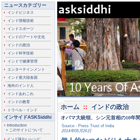
ニュースカテゴリー
インドビジネス
インド情報技術
インドスポーツ
インドのアートや文化
インドの政治
インド科学技術
インドで健康管理
エンターテインメント
インド亜大陸各国
海外のインド人
インドあれこれ
インドの教育
ホーム
::
インドの政治
トラベル・インド
インサイドASKSiddhi
オバマ大統領、シン元首相の10年
Introduction
Source - Press Trust of India
このサイトについて
2014年05月26日
インド味わいレシピ