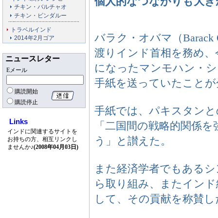
個人的なつながりも大き
チキン・バルチャオ
チキン・ビンダルー
トラベルインド
バラク・オバマ（Barack
2014年2月ゴア
渡りインド首相を務め、
ニュースレター
になったマンモハン・シン（
Eメール
手紙を送っていたことが
購読開始
購読停止
手紙では、パキスタンと
Links
「二国間の戦略的関係を
インドに関連するサイトを
う」と讃えた。
お持ちの方、相互リンクし
ませんか♪
(2008年04月03日)
また経済学者でもあるシ
ら取り組み、またインド
して、その貢献を称賛し