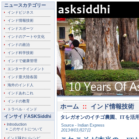
ニュースカテゴリー
インドビジネス
インド情報技術
インドスポーツ
インドのアートや文化
インドの政治
インド科学技術
インドで健康管理
エンターテインメント
インド亜大陸各国
海外のインド人
インドあれこれ
インドの教育
ホーム
::
インド情報技術
トラベル・インド
インサイドASKSiddhi
タレガオンのイチゴ農園、ITを活
Introduction
Source - Indian Express
このサイトについて
2013年03月27日
インド味わいレシピ