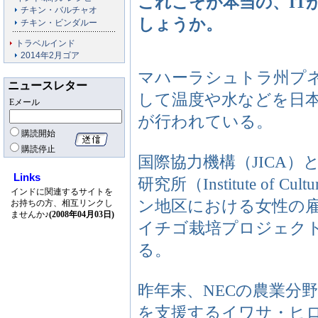
これこそが本当の、IT
チキン・バルチャオ
しょうか。
チキン・ビンダルー
トラベルインド
2014年2月ゴア
マハーラシュトラ州プ
ニュースレター
して温度や水などを日
Eメール
が行われている。
購読開始
購読停止
国際協力機構（JICA）
Links
研究所（Institute of C
インドに関連するサイトを
ン地区における女性の
お持ちの方、相互リンクし
ませんか♪
(2008年04月03日)
イチゴ栽培プロジェクト、
る。
昨年末、NECの農業分
を支援するイワサ・ヒ