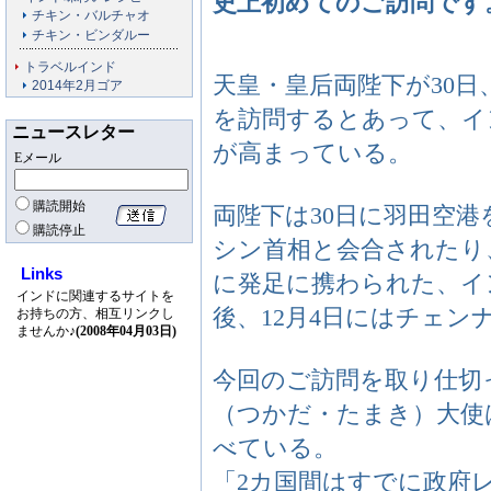
史上初めてのご訪問です
チキン・バルチャオ
チキン・ビンダルー
トラベルインド
天皇・皇后両陛下が30日
2014年2月ゴア
を訪問するとあって、イ
ニュースレター
が高まっている。
Eメール
購読開始
両陛下は30日に羽田空
購読停止
シン首相と会合されたり
Links
に発足に携わられた、イ
インドに関連するサイトを
後、12月4日にはチェン
お持ちの方、相互リンクし
ませんか♪
(2008年04月03日)
今回のご訪問を取り仕切
（つかだ・たまき）大使
べている。
「2カ国間はすでに政府