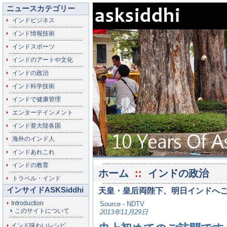
ニュースカテゴリー
インドビジネス
インド情報技術
インドスポーツ
インドのアートや文化
インドの政治
インド科学技術
インドで健康管理
エンターテインメント
インド亜大陸各国
海外のインド人
インドあれこれ
インドの教育
ホーム
::
インドの政治
トラベル・インド
インサイドASKSiddhi
天皇・皇后両陛下、明日インドへ
Introduction
Source - NDTV
このサイトについて
2013年11月29日
インド味わいレシピ