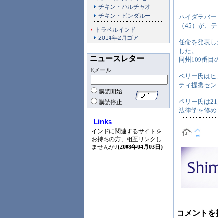
チキン・バルチャオ
チキン・ビンダルー
ハイダラバード出
（45）が、
トラベルインド
2014年2月ゴア
任命を発表し
した。
ニュースレター
同州109番
Eメール
ベリー氏はヒ
ティ提携セン
購読開始
ペリー氏は2
購読停止
法律学を修め
Links
インドに関連するサイトを
お持ちの方、相互リンクし
ませんか♪
(2008年04月03日)
コメントを