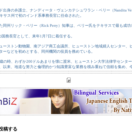
身の弁護士、ナンディータ・ヴェンカテシュワラン・ベリー（Nandita Venkates
テキサス州で初のインド系事務長官に任命された。
た同州リック・ペリー（Rick Perry）知事は、ベリー氏をテキサスで最も成
目の国務長官として、来年1月7日に着任する。
ューストン動物園、南アジア商工会議所、ヒューストン地域婦人センター、
ターなどを初めとする、同州機関の役員を務めている。
1歳の時、わずか200ドルあまりを懐に渡米、ヒューストン大学法律学センタ
、以来、地道な努力と倫理的かつ知識豊富な業務を積み重ねて信頼を集め、
投稿する