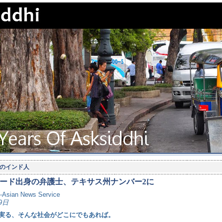
のインド人
ード出身の弁護士、テキサス州ナンバー2に
o-Asian News Service
9日
実る、そんな社会がどこにでもあれば。