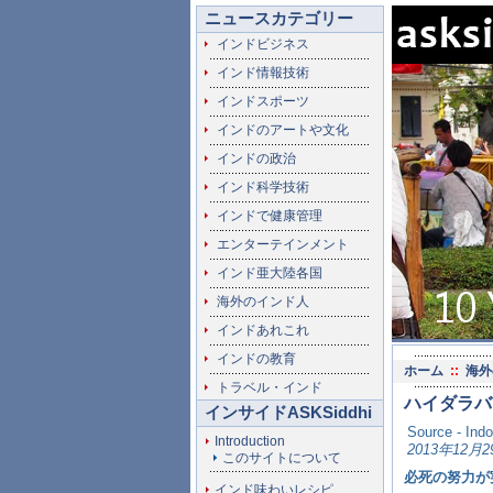
ニュースカテゴリー
インドビジネス
インド情報技術
インドスポーツ
インドのアートや文化
インドの政治
インド科学技術
インドで健康管理
エンターテインメント
インド亜大陸各国
海外のインド人
インドあれこれ
インドの教育
ホーム
::
海外
トラベル・インド
ハイダラバ
インサイドASKSiddhi
Source - Ind
Introduction
2013年12月2
このサイトについて
必死の努力が
インド味わいレシピ