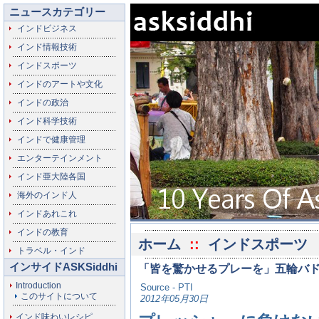
ニュースカテゴリー
インドビジネス
インド情報技術
インドスポーツ
インドのアートや文化
インドの政治
インド科学技術
インドで健康管理
エンターテインメント
インド亜大陸各国
海外のインド人
インドあれこれ
インドの教育
ホーム
::
インドスポーツ
トラベル・インド
インサイドASKSiddhi
「皆を驚かせるプレーを」五輪バ
Introduction
Source - PTI
このサイトについて
2012年05月30日
インド味わいレシピ