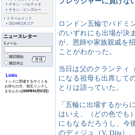
プレッシャーに負けない
チキン・バルチャオ
チキン・ビンダルー
トラベルインド
ロンドン五輪でバドミ
2014年2月ゴア
のいずれにも出場が決まった
ニュースレター
が、恩師や家族親戚を招
Eメール
ことがわかった。
購読開始
購読停止
当日は父のクランティ（K
Links
になる祖母も出席して
インドに関連するサイトを
とりは語っていた。
お持ちの方、相互リンクし
ませんか♪
(2008年04月03日)
「五輪に出場するから
はいえ、（どの色でも
にもなるだろうし、今
のディジュ（V. Dij