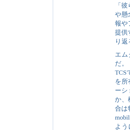
「彼
や懸
報や
提供
り返
エム
だ。
TC
を所
ーシ
か、
合は
mob
よう