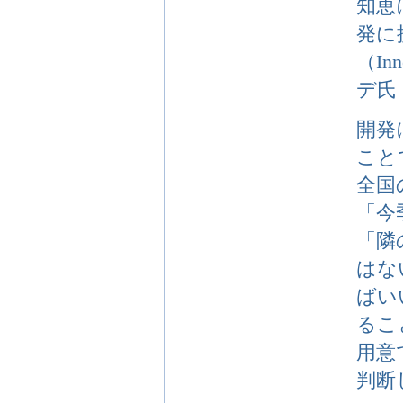
知恵
発に
（In
デ氏
開発
こと
全国
「今
「隣
はな
ばい
るこ
用意
判断