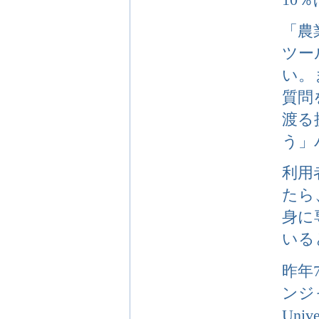
「農
ツー
い。
質問
渡る
う」
利用
たら
身に
いる
昨年
ンジャ
Un