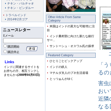
チキン・バルチャオ
チキン・ビンダルー
トラベルインド
Other Article From Same
2014年2月ゴア
Category
米国はインドの莫大な可能\性に注
ニュースレター
目
Eメール
インド農村部に向けた新たな銀行
サー...
サントーシュ・オスワル氏の探求
購読開始
購読停止
Featured Category
ひとりごとピックアップ
Links
「う
インドに関連するサイトを
インドの鉄人
お持ちの方、相互リンクし
るの
マチルダ夫人のプネ生活道場
ませんか♪
(2008年04月03日)
とっつぁんがゆく
害虫
おい
近隣
なる