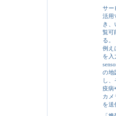
サー
活用
き、
覧可
る。
例え
を入力
se
の地
し、
疫病
カメ
を送
「携