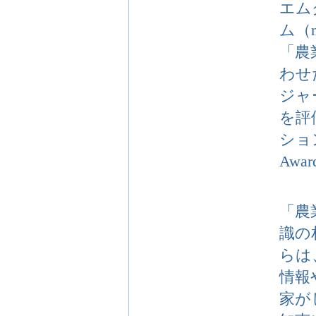
エム
ム（
「農
わせ
ジャ
を評
ション
Aw
「農
識の
らは
情報
家が