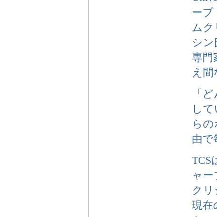
ープ・
ムク
シン
専門
え間
「ど
して
らの
由で
TC
ャー
クリ
現在