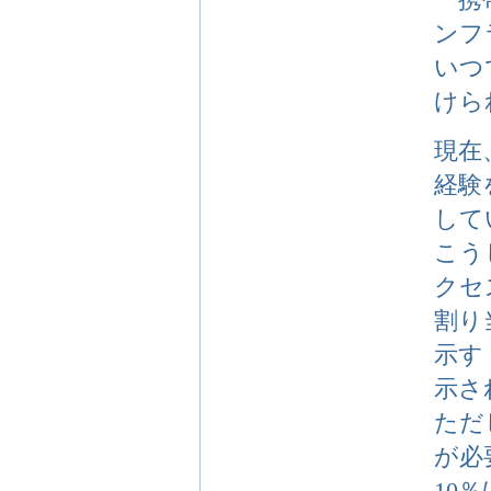
ンフ
いつ
けら
現在
経験
して
こう
クセ
割り
示す
示さ
ただ
が必
10