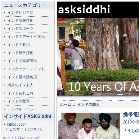
ニュースカテゴリー
インドビジネス
インド情報技術
インドスポーツ
インドのアートや文化
インドの政治
インド科学技術
インドで健康管理
エンターテインメント
インド亜大陸各国
海外のインド人
インドあれこれ
インドの教育
ホーム
::
インドの鉄人
トラベル・インド
携帯電
インサイドASKSiddhi
2010年0
Introduction
このサイトについて
「うちの
インド味わいレシピ