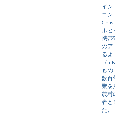
イン
コン
Con
ルピ
携帯
のア
るよ
（m
もの
数百
業を
農村
者と
た。