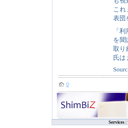
も視
これ
表団
「利
を聞
取り
氏は
Sour
Services
: