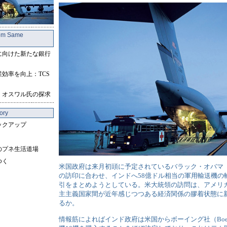
rom Same
に向けた新たな銀行
効率を向上：TCS
・オスワル氏の探求
ory
ックアップ
のプネ生活道場
ゆく
米国政府は来月初頭に予定されているバラック・オバマ（Bar
の訪印に合わせ、インドへ58億ドル相当の軍用輸送機の
引をまとめようとしている。米大統領の訪問は、アメリ
主主義国家間が近年感じつつある経済関係の膠着状態に
るか。
情報筋によればインド政府は米国からボーイング社（Boeing