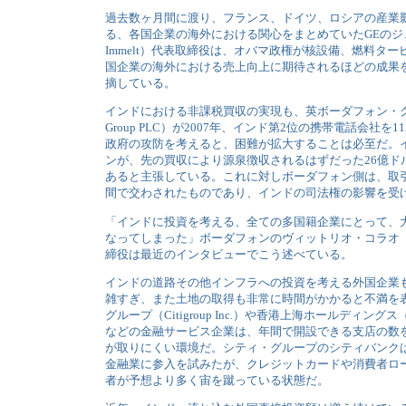
過去数ヶ月間に渡り、フランス、ドイツ、ロシアの産業
る、各国企業の海外における関心をまとめていたGEのジェ
Immelt）代表取締役は、オバマ政権が核設備、燃料タ
国企業の海外における売上向上に期待されるほどの成果
摘している。
インドにおける非課税買収の実現も、英ボーダフォン・グルー
Group PLC）が2007年、インド第2位の携帯電話会社を
政府の攻防を考えると、困難が拡大することは必至だ。
ンが、先の買収により源泉徴収されるはずだった26億ド
あると主張している。これに対しボーダフォン側は、取
間で交わされたものであり、インドの司法権の影響を受
「インドに投資を考える、全ての多国籍企業にとって、
なってしまった」ボーダフォンのヴィットリオ・コラオ（Vitto
締役は最近のインタビューでこう述べている。
インドの道路その他インフラへの投資を考える外国企業
雑すぎ、また土地の取得も非常に時間がかかると不満を
グループ（Citigroup Inc.）や香港上海ホールディングス（HSB
などの金融サービス企業は、年間で開設できる支店の数
が取りにくい環境だ。シティ・グループのシティバンク
金融業に参入を試みたが、クレジットカードや消費者ロ
者が予想より多く宙を蹴っている状態だ。