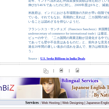
近年、インドへ流れ込む外国直接投資額は増え続けている
伸びが146％であったのに対し、2009年度は6％と、減
米政府は、インドにおける市場開放の方針が早い段階で
ている。それでもなお、長期的に見れば、二カ国間の経
いることは認めざるを得ないようだ。
フランシスコ・サンチェズ（Francisco Sanchezz）米国
undersecretary of commerce for international t
ビューの中で、「二カ国間の商業活動が活発化する中で
であっても壁や不合意はあるものだ」と、前向きな意見
過去20年間の著しい進歩の流れを汲んで、努力は根気強
う」
Source：
U.S. Seeks Billions in India Deals
|
|
Services
:
Web Hosting
|
Web Designing
|
Japanese-Englis