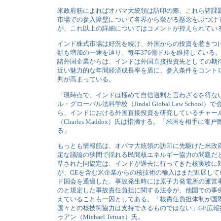
米政府筋によればオバマ大統領は訪印の際、これら諸課
市場での参入障壁について各界から挙がる懸念をぶつけ
が、これ以上の詳細についてはコメントが控えられてい
インド株式市場は好況を続け、外国からの投資を惹きつ
額も増加の一途を辿り、毎年376億ドルを維持している
諸外国企業からは、インドは外国直接投資先としての期
近い魅力的な年間経済成長率を盾に、参入条件をコント
判が高まっている。
「現時点で、インドは極めて自信過剰と言わざるを得な
ル・グローバル法科学校（Jindal Global Law Schoo
ら、インドにおける外国直接投資を研究しているチャー
（Charles Maddox）氏は指摘する。「米国を相手に
る」
もっとも情報筋は、オバマ大統領の訪印に先駆けた米政
定な議論の狭間で揺れる民間核エネルギー協力の問題だと
草された同協定は、インドが過去に行ってきた核実験に
が、GEを含む米企業からの核技術の輸入はまだ進展して
ド国会を通過した、事故発生時には原子力発電所の運営
のと規定した事故責任負担に関する法令が、他国での事
えていることも一因としてある。「核責任負担体制が国
国々との核技術協力は支持できるものではない」GE広報
ゥアン（Michael Tetuan）氏。