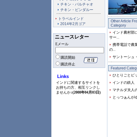
チキン・バルチャオ
チキン・ビンダルー
トラベルインド
Other Article F
2014年2月ゴア
Category
インド農村部
ニュースレター
サー...
Eメール
携帯電話で農業
の...
サントーシュ
購読開始
購読停止
Featured Categ
ひとりごとピ
Links
インドに関連するサイトを
インドの鉄人
お持ちの方、相互リンクし
マチルダ夫人
ませんか♪
(2008年04月03日)
とっつぁんが