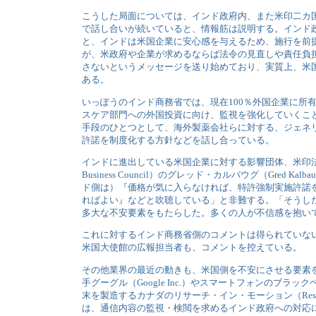
こうした局面については、インド政府内、また米印二カ
で話し合いが続いていると、情報筋は説明する。インド
と、インドは米国企業に安心感を与えるため、施行を前
が、米政府や企業が求めるならば法令の見直しや責任負
さないというメッセージを送り始めており、実質上、米
ある。
いっぽうのインド商務省では、現在100％外国企業に所
スケア部門への外国投資に向け、監視を強化していくこ
手段のひとつとして、海外製薬会社らに対する、ジェネ
許諾を制度化する方針などを話し合っている。
インドに進出している米国企業に対する影響団体、米印法人組織
Business Council）のグレッド・カルバウグ（Gred Ka
ド側は）『価格が気に入らなければ、特許強制実施許諾
ればよい』などと吹聴している」と非難する。「そうし
多大な不安要素をもたらした。多くの人が不信感を抱い
これに対するインド商務省側のコメントは得られていな
米国大使館の広報担当者も、コメントを控えている。
その他業界の最近の動きも、米国側を不安にさせる要素
手グーグル（Google Inc.）やスマートフォンのブラックベリ
末を製造するカナダのリサーチ・イン・モーション（Research i
は、通信内容の監視・検閲を求めるインド政府への対応