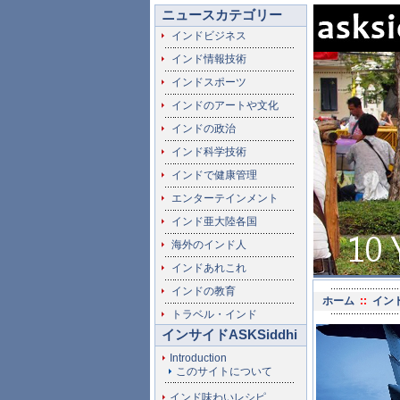
ニュースカテゴリー
インドビジネス
インド情報技術
インドスポーツ
インドのアートや文化
インドの政治
インド科学技術
インドで健康管理
エンターテインメント
インド亜大陸各国
海外のインド人
インドあれこれ
インドの教育
ホーム
::
イン
トラベル・インド
インサイドASKSiddhi
Introduction
このサイトについて
インド味わいレシピ