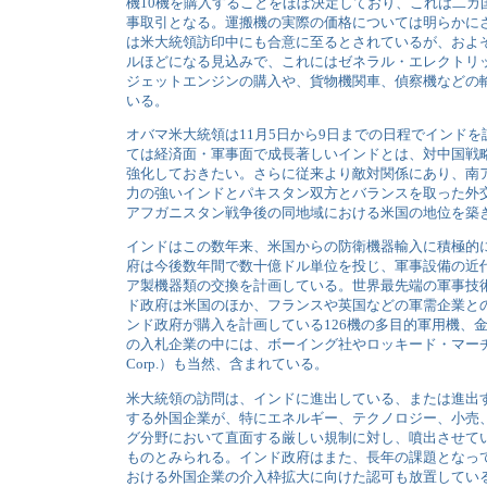
機10機を購入することをほぼ決定しており、これは二カ
事取引となる。運搬機の実際の価格については明らかに
は米大統領訪印中にも合意に至るとされているが、およそ1
ルほどになる見込みで、これにはゼネラル・エレクトリッ
ジェットエンジンの購入や、貨物機関車、偵察機などの
いる。
オバマ米大統領は11月5日から9日までの日程でインド
ては経済面・軍事面で成長著しいインドとは、対中国戦
強化しておきたい。さらに従来より敵対関係にあり、南
力の強いインドとパキスタン双方とバランスを取った外
アフガニスタン戦争後の同地域における米国の地位を築
インドはこの数年来、米国からの防衛機器輸入に積極的
府は今後数年間で数十億ドル単位を投じ、軍事設備の近
ア製機器類の交換を計画している。世界最先端の軍事技
ド政府は米国のほか、フランスや英国などの軍需企業と
ンド政府が購入を計画している126機の多目的軍用機、金
の入札企業の中には、ボーイング社やロッキード・マーチン社（Lo
Corp.）も当然、含まれている。
米大統領の訪問は、インドに進出している、または進出
する外国企業が、特にエネルギー、テクノロジー、小売
グ分野において直面する厳しい規制に対し、噴出させて
ものとみられる。インド政府はまた、長年の課題となっ
おける外国企業の介入枠拡大に向けた認可も放置してい