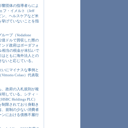
影響団体の指導者らによ
フ・イメルト（Jeff
ービン、ヘルスケアなど米
を挙げていないことを指
プ（Vodafone
112億ドルで買収した際の
インド政府はボーダフォ
ル相当の税金が未払いで
引はともに海外法人との
けないと応じている。
大いにマイナスな事例と
rio Colao）代表取
も、政府の入札規則が複
表明している。シティ・
C Holdings PLC）
を制限されており身動き
は、規制の少ない消費者
ーンにおける債務不履行