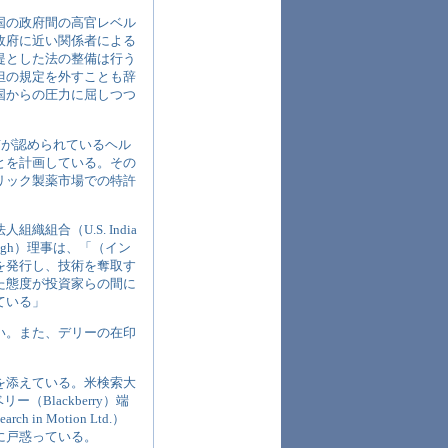
国の政府間の高官レベル
政府に近い関係者による
提とした法の整備は行う
担の規定を外すことも辞
国からの圧力に屈しつつ
有が認められているヘル
とを計画している。その
リック製薬市場での特許
組合（U.S. India
lbaugh）理事は、「（イン
を発行し、技術を奪取す
た態度が投資家らの間に
ている」
い。また、デリーの在印
を添えている。米検索大
ー（Blackberry）端
n Motion Ltd.）
に戸惑っている。