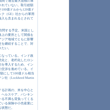
国間で過去最大規模の軍
されていない。取引総額
00億ドルから120億ド
ク（GE）社からの軍用
輸入も含まれるとされて
を訪問する予定。米国とし
略上の要所として関係を
アジア地域でともに影響
交を継続することで、対
きたい。
になっている。インド政
代化と、老朽化したロシ
術を導入するため、イン
の交渉を進めている。イ
額にして100億ドル相当
ckheed Martin
する計画の、米を中心と
、ヘルスケア、バンキン
いる不満も背負ってくる
ている保険や小売産業に
る状態だ。