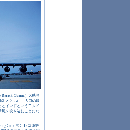
ack Obama）大統領
輸出とともに、大口の取
カとインドという二大民
新風を吹き込むことにな
 Co.）製C-17型運搬