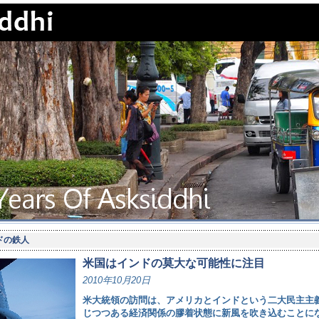
ドの鉄人
米国はインドの莫大な可能性に注目
2010年10月20日
米大統領の訪問は、アメリカとインドという二大民主主
じつつある経済関係の膠着状態に新風を吹き込むことに