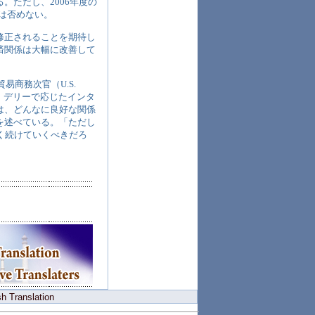
。ただし、2006年度の
速は否めない。
修正されることを期待し
済関係は大幅に改善して
際貿易商務次官（U.S.
rade）は最近、デリーで応じたインタ
は、どんなに良好な関係
を述べている。「ただし
く続けていくべきだろ
h Translation