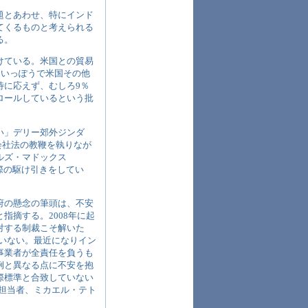
題とあわせ、特にインド
てくるものと考えられる
る。
けている。米国との貿易
。いっぽうで米国その他
待に応えず、むしろ9％
ロールしているという批
い」デリー郊外ジンダ
l）で会社法の教鞭を執りなが
ルズ・マドックス
瀬戸際の駆け引きをしてい
府の懸念の筆頭は、不安
指摘する。2008年に起
対する制裁こそ解いた
いない。最近になりイン
事業者が全責任を負うも
例と異なる点に不安を抱
際標準と合致していない
担当者、ミカエル・テト