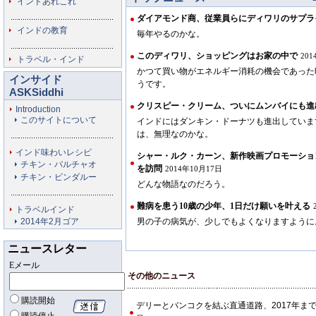
インドあれこれ
ダイアモンド商、従業員らにディワリのサプラ
インドの教育
毎年やるのかな。
このディワリ、ショッピングはお家の中で
20
トラベル・インド
かつて買い物がエネルギー消耗の機会であった
インサイド
うです。
ASKSiddhi
クリスピー・クリーム、ついにムンバイにも進
Introduction
このサイトについて
インドにはダンキン・ドーナツも進出していま
は、無理なのかな。
インド味わいレシピ
シャー・ルク・カーン、新作映画プロモーショ
チキン・バルチャオ
を訪問
2014年10月17日
チキン・ビンダルー
どんな物語なのだろう。
難病を患う10歳の少年、1日だけ願いを叶える
トラベルインド
2014年2月ゴア
男の子の病気が、少しでもよくなりますように
ニュースレター
Eメール
その他のニュース
購読開始
デリーとバンコクを結ぶ直通道路、2017年ま