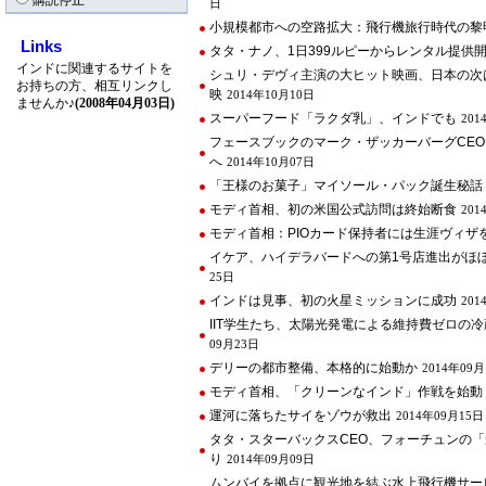
購読停止
日
小規模都市への空路拡大：飛行機旅行時代の黎
Links
タタ・ナノ、1日399ルピーからレンタル提供
インドに関連するサイトを
シュリ・デヴィ主演の大ヒット映画、日本の次
お持ちの方、相互リンクし
映
2014年10月10日
ませんか♪
(2008年04月03日)
スーパーフード「ラクダ乳」、インドでも
201
フェースブックのマーク・ザッカーバーグCE
へ
2014年10月07日
「王様のお菓子」マイソール・パック誕生秘話
モディ首相、初の米国公式訪問は終始断食
201
モディ首相：PIOカード保持者には生涯ヴィザ
イケア、ハイデラバードへの第1号店進出がほ
25日
インドは見事、初の火星ミッションに成功
201
IIT学生たち、太陽光発電による維持費ゼロの
09月23日
デリーの都市整備、本格的に始動か
2014年09月
モディ首相、「クリーンなインド」作戦を始動
運河に落ちたサイをゾウが救出
2014年09月15日
タタ・スターバックスCEO、フォーチュンの
り
2014年09月09日
ムンバイを拠点に観光地を結ぶ水上飛行機サー