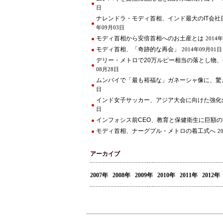
日
ナレンドラ・モディ首相、インド最大のIT会社
年09月03日
モディ首相から安倍首相へのお土産とは
2014
モディ首相、「奇跡的な再会」
2014年09月01日
デリー・メトロで20万ルピー相当の落とし物
08月28日
ムンバイで「最も裕福な」ガネーシャ像に、驚
日
インド女子サッカー、アジア大会に向けた強化
日
インフォシス前CEO、教育と保健衛生に巨額の
モディ首相、ナーグプル・メトロの着工式へ
2
アーカイブ
2007年
2008年
2009年
2010年
2011年
2012年