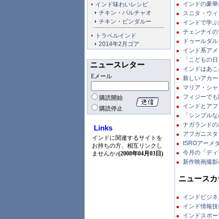
インドの豪華
インド味わいレシピ
チキン・バルチャオ
スニタ・ウィリ
チキン・ビンダルー
インドで学ぶ外
チェンナイの音
トラベルインド
ドゥールダル
2014年2月ゴア
インド系アメ
「こどもの日
ニュースレター
インドはあこが
Eメール
新しいアカーシ
マリア・シャラ
フィジーでも国
購読開始
インドとアフリ
購読停止
「シンプルな改
ナガランドの若
Links
アフガニスタン
インドに関連するサイトを
ISROアーメ
お持ちの方、相互リンクし
今月の「ディワ
ませんか♪
(2008年04月03日)
新作映画撮影の
ニュースカ
インドビジネ
インド情報技
インドスポー