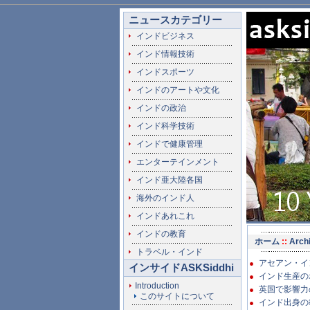
ニュースカテゴリー
インドビジネス
インド情報技術
インドスポーツ
インドのアートや文化
インドの政治
インド科学技術
インドで健康管理
エンターテインメント
インド亜大陸各国
海外のインド人
インドあれこれ
インドの教育
ホーム
::
Arch
トラベル・インド
アセアン・イ
インサイドASKSiddhi
インド生産の
Introduction
英国で影響力の
このサイトについて
インド出身の教