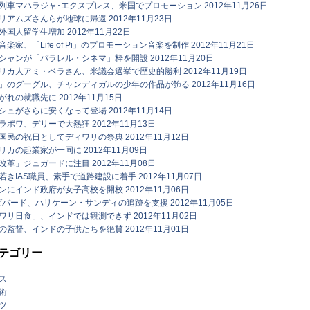
列車マハラジャ･エクスプレス、米国でプロモーション 2012年11月26日
アムズさんらが地球に帰還 2012年11月23日
国人留学生増加 2012年11月22日
楽家、「Life of Pi」のプロモーション音楽を制作 2012年11月21日
シャンが「パラレル・シネマ」枠を開設 2012年11月20日
リカ人アミ・ベラさん、米議会選挙で歴史的勝利 2012年11月19日
」のグーグル、チャンディガルの少年の作品が飾る 2012年11月16日
れの就職先に 2012年11月15日
ュがさらに安くなって登場 2012年11月14日
ポワ、デリーで大熱狂 2012年11月13日
民の祝日としてディワリの祭典 2012年11月12日
カの起業家が一同に 2012年11月09日
革」ジュガードに注目 2012年11月08日
きIAS職員、素手で道路建設に着手 2012年11月07日
にインド政府が女子高校を開校 2012年11月06日
ダバード、ハリケーン・サンディの追跡を支援 2012年11月05日
リ日食」、インドでは観測できず 2012年11月02日
監督、インドの子供たちを絶賛 2012年11月01日
テゴリー
ス
術
ツ