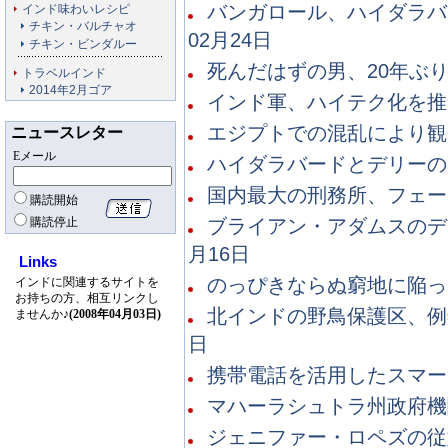
バンガロール、ハイダラバ
インド味わいレシピ
チキン・バルチャオ
02月24日
チキン・ビンダルー
死んだはずの男、20年ぶりに
トラベルインド
2014年2月ゴア
インド軍、ハイテク化を推進 
エジプトでの混乱により観光
ニュースレター
Eメール
ハイダラバードとデリーの空
国内最大の刑務所、フェース
購読開始
ブライアン・アダムスのデリ
購読停止
月16日
Links
のっぴきならぬ窮地に陥った
インドに関連するサイトを
お持ちの方、相互リンクし
北インドの野鳥保護区、例年よ
ませんか♪
(2008年04月03日)
日
携帯電話を活用したスマート
マハーラシュトラ州政府機関
ジェニファー・ロペズの従妹