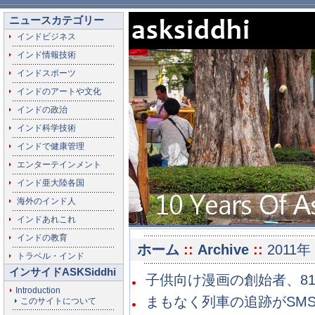
ニュースカテゴリー
インドビジネス
インド情報技術
インドスポーツ
インドのアートや文化
インドの政治
インド科学技術
インドで健康管理
エンターテインメント
インド亜大陸各国
海外のインド人
インドあれこれ
インドの教育
ホーム
::
Archive
::
2011年
トラベル・インド
インサイドASKSiddhi
子供向け漫画の創始者、81歳
Introduction
まもなく列車の追跡がSMSで
このサイトについて