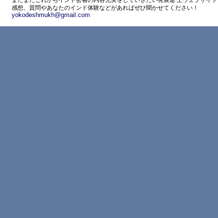
まだまだこれからインド密着の内容充実をしていきたい発展途 上ウェブサイト
感想、質問やあなたのインド体験などがあればぜひ聞かせてください！
yokodeshmukh@gmail.com