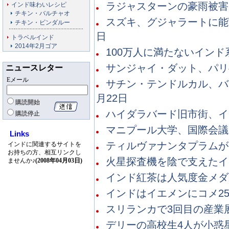
ラジャスターンの豪雨被害、
インド味わいレシピ
チキン・バルチャオ
スズキ、グジャラートに能\
チキン・ビンダルー
日
トラベルインド
2014年2月ゴア
100万人に満たないインド系
サンジャイ・ダット、パリへ
ニュースレター
Eメール
サチン・テンドルカル、バド
月22日
購読開始
ハイダラバード旧市街、イー
購読停止
マニプール大学、国際会議を主
Links
ティルヴァナンタプラムがイ
インドに関連するサイトを
お持ちの方、相互リンクし
火星探査機を陰で支えたインド
ませんか♪
(2008年04月03日)
インド紅茶は人気度金メダル
インドはイエメンにコメ250
スリランカで3回目の産業展
デリーの高校生4人が小惑星を