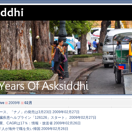
ive
::
2009年
::
02月
ス、「ナノ」の発売は3月23日 2009年02月27日
疾患ヘルプライン「126126」スタート」 2009年02月27日
、CAGRは17％：情報・放送省 2009年02月26日
人が海外で職を失い帰国 2009年02月26日