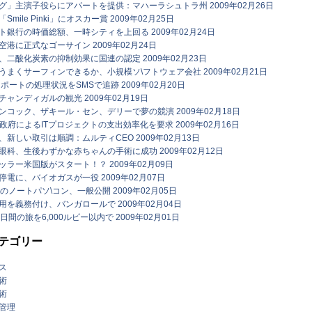
グ」主演子役らにアパートを提供：マハーラシュトラ州 2009年02月26日
mile Pinki」にオスカー賞 2009年02月25日
ト銀行の時価総額、一時シティを上回る 2009年02月24日
港に正式なゴーサイン 2009年02月24日
、二酸化炭素の抑制効果に国連の認定 2009年02月23日
うまくサーフィンできるか、小規模ソ\フトウェア会社 2009年02月21日
ポートの処理状況をSMSで追跡 2009年02月20日
ャンディガルの観光 2009年02月19日
ンコック、ザキール・セン、デリーで夢の競演 2009年02月18日
、政府によるITプロジェクトの支出効率化を要求 2009年02月16日
新しい取引は順調：ムルティCEO 2009年02月13日
眼科、生後わずかな赤ちゃんの手術に成功 2009年02月12日
ラー米国版がスタート！？ 2009年02月09日
電に、バイオガスが一役 2009年02月07日
のノートパソ\コン、一般公開 2009年02月05日
を義務付け、バンガロールで 2009年02月04日
日間の旅を6,000ルピー以内で 2009年02月01日
テゴリー
ス
術
術
管理