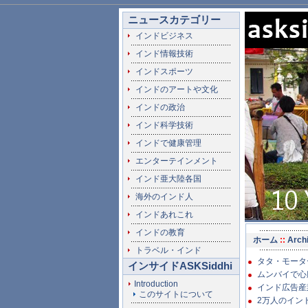
ニュースカテゴリー
インドビジネス
インド情報技術
インドスポーツ
インドのアートや文化
インドの政治
インド科学技術
インドで健康管理
エンターテインメント
インド亜大陸各国
海外のインド人
インドあれこれ
インドの教育
ホーム
::
Arch
トラベル・インド
タタ・モーター
インサイドASKSiddhi
ムンバイで心臓
Introduction
インド広告産業
このサイトについて
2万人のインド