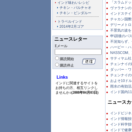
「スラムドッ
インド味わいレシピ
チキン・バルチャオ
ヴァラナシの「S
チキン・ビンダルー
インドステイ
チャカン国際空
トラベルインド
デリーメトロ
2014年2月ゴア
不景気の波を
申\請後のパス
ニュースレター
不況知らず、チ
Eメール
ハービー・ハ
NASSCOM
サティヤム社、
購読開始
チェンナイの
購読停止
ダッバー・ワッ
チェンナイの停
Links
およそ10ドル
インドに関連するサイトを
雨水の有効活用
お持ちの方、相互リンクし
インド国内11
ませんか♪
(2008年04月03日)
ニュースカ
インドビジネ
インド情報技
インド科学技
インドで健康