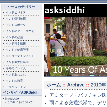
ニュースカテゴリー
インドビジネス
インド情報技術
インドスポーツ
インドのアートや文化
インドの政治
インド科学技術
インドで健康管理
エンターテインメント
インド亜大陸各国
海外のインド人
インドあれこれ
インドの教育
ホーム
::
Archive
::
2010年
トラベル・インド
インサイドASKSiddhi
アミターブ・バッチャン氏、
Introduction
雨による交通渋滞で、デリ
このサイトについて