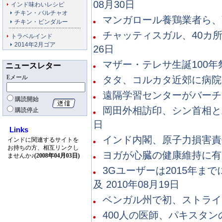
08月30日
インド味わいレシピ
チキン・バルチャオ
マンガロール養鶏業者ら、鶏
チキン・ビンダルー
チャッティスガル、40カ所
トラベルインド
2014年2月ゴア
26日
マザー・テレサ生誕100年祭
ニュースレター
Eメール
タタ、コルカタ近郊に病院を寄
遠隔学習センターがバーチャ
購読開始
岡田外相訪印、シン首相と二
購読停止
日
Links
インド内閣、原子力損害責任
インドに関連するサイトを
お持ちの方、相互リンクし
ヨガが心臓の健康維持に有用：
ませんか♪
(2008年04月03日)
3Gユーザーは2015年ま
及 2010年08月19日
ベンガル州で初、ストライキ
400人の医師、パキスタンの